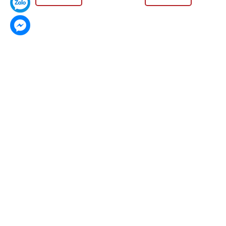
Ngọc từ Đất Mẹ - Phong thủy từ Tâm
329 Đường số 8, Phường 11, Gò Vấp, Hồ Chí Minh
098.5555.094
-
097.5555.094
Thứ 2 - Chủ nhật: 10:00 - 21:00
mr.dinhngocquy@gmail.com
www.facebook.com/TrangSucDaTuNhien