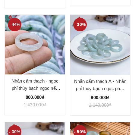
- 44%
- 30%
Nhẫn cẩm thạch - ngọc
Nhẫn cẩm thạch A - Nhẫn
phỉ thúy bạch ngọc nếp
phỉ thúy bạch ngọc phớt
băng
xanh - Ngọc Quý
800.000₫
800.000₫
1.430.000₫
1.140.000₫
- 30%
- 50%