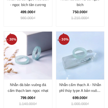
- ngọc bích tân cương
bích
499.000₫
750.000₫
980.000₫
1.210.000₫
- 30%
- 30%
Nhẫn đá bản vuông đá
Nhẫn cẩm thạch A - Nhẫn
cẩm thạch lam ngọc nhạt
phỉ thúy type A bản vuông
LM26 - Ngọc Quý
799.000₫
699.000₫
1.140.000₫
1.000.000₫