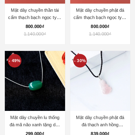
Mặt dây chuyền thần tài
Mặt dây chuyền phật đá
cẩm thạch bạch ngọc type
cẩm thạch bạch ngọc type
A
A
800.000₫
800.000₫
1.140.000₫
1.140.000₫
- 49%
- 30%
Mặt dây chuyền lu thống
Mặt dây chuyền phật đá
đá mã não xanh tặng dây
đá thạch anh hồng
bạc
27x17mm
299.000₫
839.000₫