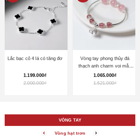
Lắc bạc cỏ 4 lá có tăng đơ
Vòng tay phong thủy đá
thạch anh charm voi mẫu
VC1036
1.199.000₫
1.065.000₫
2.000.000₫
1.521.000₫
VÒNG TAY
Vòng hạt trơn