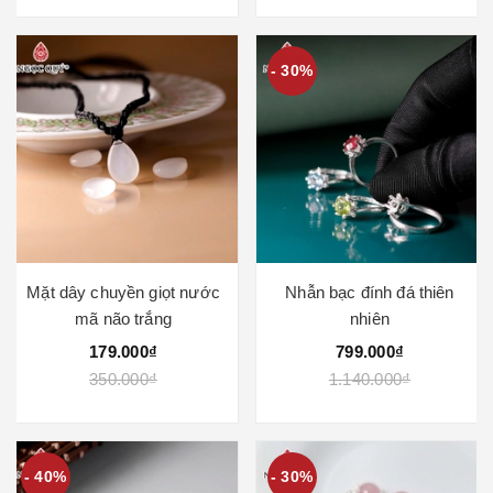
- 30%
Mặt dây chuyền giọt nước
Nhẫn bạc đính đá thiên
mã não trắng
nhiên
179.000₫
799.000₫
350.000₫
1.140.000₫
- 40%
- 30%