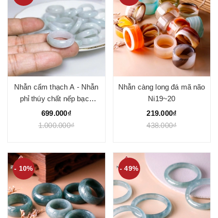
Nhẫn cẩm thạch A - Nhẫn
Nhẫn càng long đá mã não
phỉ thúy chất nếp bạch
Ni19~20
ngọc phớt xanh nhẹ chất
699.000₫
219.000₫
nếp mịn
1.000.000₫
438.000₫
- 10%
- 49%