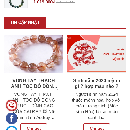
1.019.000₫
1.455.000₫
TIN CẬP NHẬT
VÒNG TAY THẠCH
Sinh năm 2024 mệnh
ANH TÓC ĐỎ ĐỒNG
gì ? hợp màu nào ?
TRỤC – ĐỈNH CAO VẺ
VÒNG TAY THẠCH
Người sinh năm 2024
ĐẸP CỦA NGƯỜI
ANH TÓC ĐỎ ĐỒNG
thuộc mệnh hỏa, hợp với
PHỤ NỮ HIỆN ĐẠI
TRỤC – ĐỈNH CAO
màu tương sinh (Mộc
CỦA CÁI ĐẸP 💥 Nữ
sinh Hỏa) là các màu
minh tinh Audrey
xanh lá...
Hepburn từng...
Chi tiết
Chi tiết