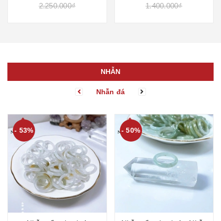
2.250.000₫
1.400.000₫
NHẪN
Nhẫn đá
- 53%
- 50%