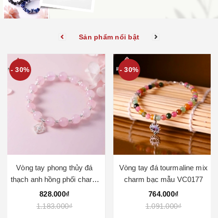
Sản phẩm nổi bật
- 30%
- 30%
Vòng tay phong thủy đá
Vòng tay đá tourmaline mix
thạch anh hồng phối charm
charm bạc mẫu VC0177
bánh xe mẫu VC1035
828.000₫
764.000₫
1.183.000₫
1.091.000₫