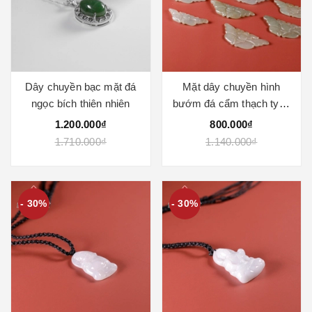
Dây chuyền bạc mặt đá
Mặt dây chuyền hình
ngọc bích thiên nhiên
bướm đá cẩm thạch type
A chất nếp băng 36x18mm
1.200.000₫
800.000₫
1.710.000₫
1.140.000₫
- 30%
- 30%