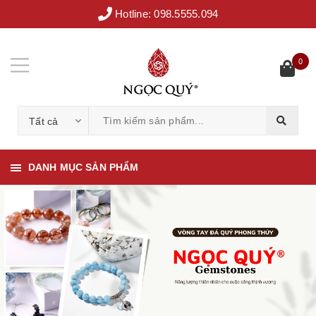
Hotline:
098.5555.094
0
Tất cả
DANH MỤC SẢN PHẨM