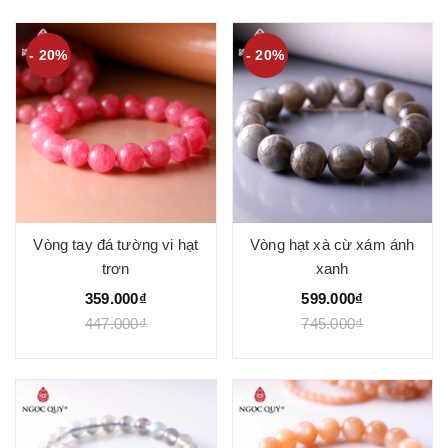
- 20%
- 20%
Vòng tay đá tường vi hạt
Vòng hạt xà cừ xám ánh
trơn
xanh
359.000₫
599.000₫
447.000₫
745.000₫