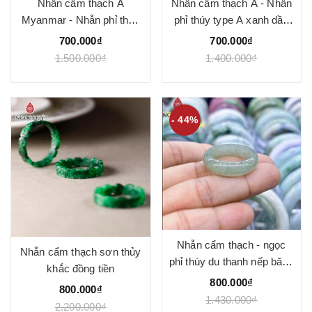
Nhẫn cẩm thạch A
Nhẫn cẩm thạch A - Nhẫn
Myanmar - Nhẫn phỉ thúy
phỉ thúy type A xanh dầu
bạch ngọc - bạch ngọc
điểm huyết bản 3-4mm -
700.000₫
700.000₫
điểm phỉ nếp băng bản 3-
Ngọc Quý
1.500.000₫
1.400.000₫
4mm type A - Ngọc Quý
- 44%
Nhẫn cẩm thạch - ngọc
Nhẫn cẩm thạch sơn thủy
phỉ thúy du thanh nếp băng
khắc đồng tiền
type A
800.000₫
800.000₫
1.430.000₫
2.200.000₫