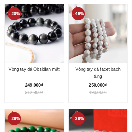
- 20%
- 49%
Vòng tay đá Obsidian mắt
Vòng tay đá facet bạch
tùng
249.000₫
250.000₫
312.900₫
490.000₫
- 28%
- 28%