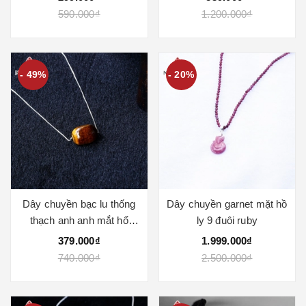
590.000₫
1.200.000₫
- 49%
- 20%
Dây chuyền bạc lu thống
Dây chuyền garnet mặt hồ
thạch anh anh mắt hổ
ly 9 đuôi ruby
vàng nâu
379.000₫
1.999.000₫
740.000₫
2.500.000₫