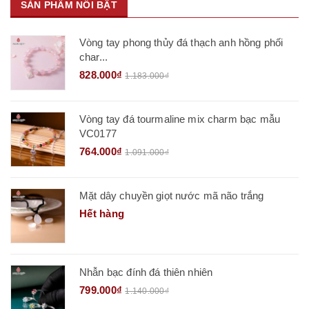
SẢN PHẨM NỔI BẬT
Vòng tay phong thủy đá thạch anh hồng phối
char...
828.000₫
1.183.000₫
Vòng tay đá tourmaline mix charm bạc mẫu
VC0177
764.000₫
1.091.000₫
Mặt dây chuyền giọt nước mã não trắng
Hết hàng
Nhẫn bạc đính đá thiên nhiên
799.000₫
1.140.000₫