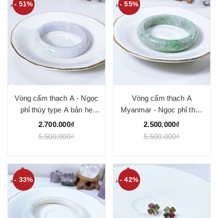
- 51%
- 55%
Vòng cẩm thạch A - Ngọc
Vòng cẩm thạch A
phỉ thúy type A bản hẹ
Myanmar - Ngọc phỉ thúy
bạch ngọc phớt tím nhạt
type A bản hẹ xanh táo táo
2.700.000₫
2.500.000₫
điểm bông lý gân trắng ni
điểm lý ni 58 mm - Ngoc
5.500.000₫
5.500.000₫
52-56 mm - Ngoc Quý
Quý
- 33%
- 42%