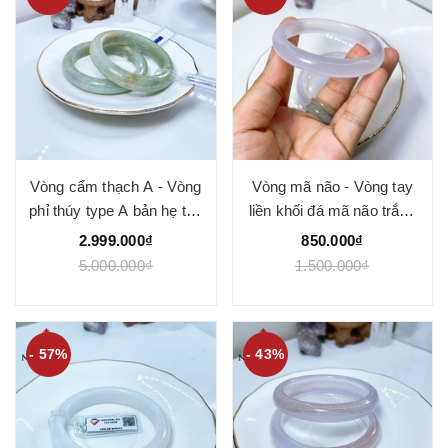
Vòng cẩm thạch A - Vòng
Vòng mã não - Vòng tay
phỉ thúy type A bản hẹ thu
liền khối đá mã não trắng
hương ni 55 mm ( Kèm kđ
ánh tím tự nhiên chất 3A
2.999.000₫
850.000₫
type A) - Ngọc Quý
bản 9-11mm - Ngọc Quý
5.000.000₫
1.500.000₫
- 57%
- 43%