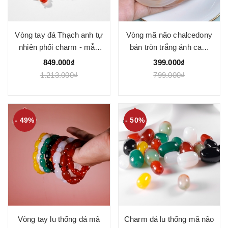
Vòng tay đá Thạch anh tự
Vòng mã não chalcedony
nhiên phối charm - mẫu
bản tròn trắng ánh cam
VC0140 - Ngọc Quý
cong 6mm - Ngọc Quý
849.000₫
399.000₫
1.213.000₫
799.000₫
- 49%
- 50%
Vòng tay lu thống đá mã
Charm đá lu thống mã não