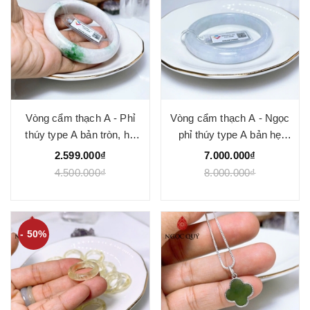
Vòng cẩm thạch A - Phỉ
Vòng cẩm thạch A - Ngọc
thúy type A bản tròn, hẹ
phỉ thúy type A bản hẹ
trắng điểm bông xanh lý ni
bạch ngọc phớt xanh và
2.599.000₫
7.000.000₫
54 - 57 mm (kèm kđ
tím nhạt ni 54-58 mm
4.500.000₫
8.000.000₫
Liulab) - Ngọc Quý
(kèm kđ type A)- Ngoc
Quý
- 50%