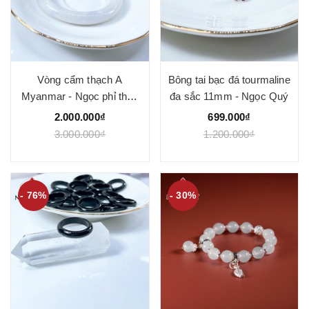
Vòng cẩm thạch A
Bông tai bạc đá tourmaline
Myanmar - Ngọc phỉ thúy
đa sắc 11mm - Ngọc Quý
type A bản tròn và hẹ màu
2.000.000₫
699.000₫
thu hương - Ngoc Quý
3.000.000₫
1.200.000₫
- 76%
- 30%