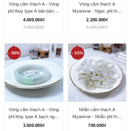
Vòng cẩm thạch A - Vòng
Vòng cẩm thạch A
phỉ thúy type A bản bản hẹ
Myanmar - Ngọc phỉ thúy
tròn xanh điểm tím hoa
type A bản hẹ xanh điểm
4.500.000₫
2.200.000₫
bay ni 51-55 mm ( Kèm kđ
tím nhẹ ni 51-56 mm -
7.000.000₫
5.000.000₫
type A) - Ngọc Quý
Ngoc Quý
- 50%
- 53%
Vòng cẩm thạch A - Vòng
Nhẫn cẩm thạch A
phỉ thúy type A bạch ngọc
Myanmar - Nhẫn phỉ thúy
phớt xanh điểm lý và gà
bạch ngọc - bạch ngọc
3.500.000₫
700.000₫
đen ni 57 mm ( Kèm kđ
điểm phỉ nếp băng bản 3-