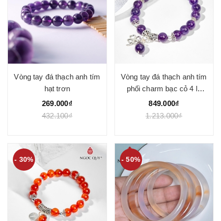
Vòng tay đá thạch anh tím
Vòng tay đá thạch anh tím
hạt trơn
phối charm bạc cỏ 4 lá
mẫu VC0127
269.000₫
849.000₫
432.100₫
1.213.000₫
- 30%
- 50%