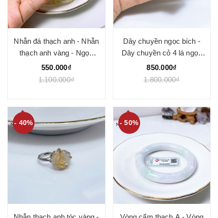
Nhẫn đá thạch anh - Nhẫn
Dây chuyền ngọc bích -
thạch anh vàng - Ngọc
Dây chuyền cỏ 4 lá ngọc
Quý
bích - Ngọc Quý
550.000₫
850.000₫
1.100.000₫
1.800.000₫
- 40%
- 50%
Nhẫn thạch anh tóc vàng -
Vòng cẩm thạch A - Vòng