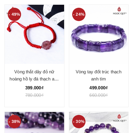
- 49%
- 24%
Vòng thắt dây đỏ nữ
Vòng tay đốt trúc thạch
hoàng hồ ly đá thạch anh
anh tím
dâu
399.000₫
499.000₫
780.000₫
660.000₫
- 38%
- 30%