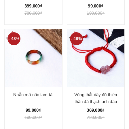
399.000₫
99.000₫
780.000₫
190.000₫
- 48%
- 49%
Nhẫn mã não tam tài
Vòng thắt dây đỏ thiên
thần đá thạch anh dâu
99.000₫
369.000₫
190.000₫
720.000₫