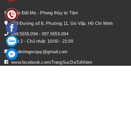
Ngọc từ Đất Mẹ - Phong thủy từ Tâm
329 Đường số 8, Phường 11, Gò Vấp, Hồ Chí Minh
098.5555.094
-
097.5555.094
Thứ 2 - Chủ nhật: 10:00 - 21:00
mr.dinhngocquy@gmail.com
www.facebook.com/TrangSucDaTuNhien
DANH MỤC
CHÍNH SÁCH
FANPAGE