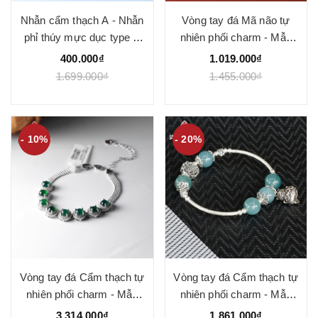
Nhẫn cẩm thạch A - Nhẫn
Vòng tay đá Mã não tự
phỉ thúy mực dục type A
nhiên phối charm - Mẫu
không thông đèn - Ngọc
VC1265 - Ngọc Quý
400.000₫
1.019.000₫
Quý
1.699.000₫
1.455.000₫
- 10%
- 20%
Vòng tay đá Cẩm thạch tự
Vòng tay đá Cẩm thạch tự
nhiên phối charm - Mẫu
nhiên phối charm - Mẫu
VC1285 - Ngọc Quý
VC1259 - Ngọc Quý
3.314.000₫
1.861.000₫