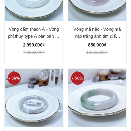
Vòng cẩm thạch A - Vòng
Vòng mã não - Vòng mã
phỉ thúy type A bản bản hẹ
não trắng ánh tím điểm
bạch ngọc điểm bông
chu sa chất 4A thiên nhiên
2.999.000₫
850.000₫
xanh ni 56-59 mm ( Kèm
bản 10-11mm- Ngọc Quý
7.000.000₫
1.500.000₫
kđ type A) - Ngọc Quý
- 36%
- 56%