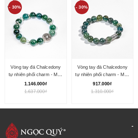
- 30%
- 30%
Vòng tay đá Chalcedony
Vòng tay đá Chalcedony
tự nhiên phối charm - Mẫu
tự nhiên phối charm - Mẫu
VC1051 - Ngọc Quý
VC1021 - Ngọc Quý
1.146.000₫
917.000₫
1.637.000₫
1.310.000₫