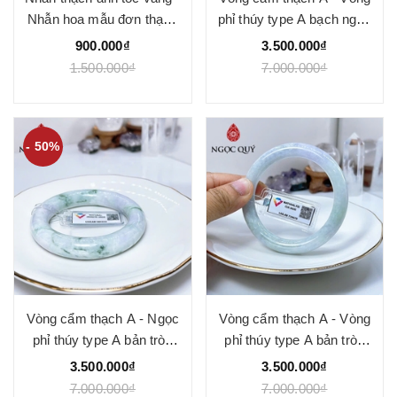
Nhẫn hoa mẫu đơn thạch
phỉ thúy type A bạch ngọc
anh tóc vàng - Ngọc Quý
phớt tím điểm xanh lý gân
900.000₫
3.500.000₫
trắng ni 52-56 ( Kèm kđ
1.500.000₫
7.000.000₫
type A) - Ngọc Quý
- 50%
Vòng cẩm thạch A - Ngọc
Vòng cẩm thạch A - Vòng
phỉ thúy type A bản tròn
phỉ thúy type A bản tròn
nền trắng phớt tím và
xuân đới tài ni 56 mm (
3.500.000₫
3.500.000₫
bông xanh ni 51 mm (kèm
Kèm kđ type A) - Ngọc
7.000.000₫
7.000.000₫