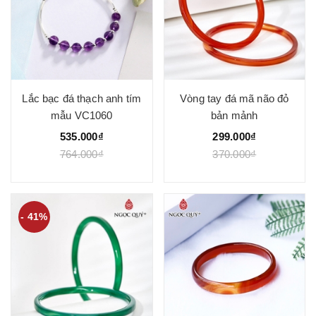
Lắc bạc đá thạch anh tím
Vòng tay đá mã não đỏ
mẫu VC1060
bản mảnh
535.000₫
299.000₫
764.000₫
370.000₫
- 41%