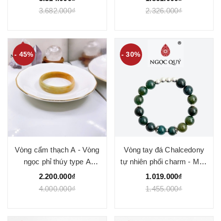
3.682.000₫
2.326.000₫
- 45%
- 30%
Vòng cẩm thạch A - Vòng
Vòng tay đá Chalcedony
ngọc phỉ thúy type A
tự nhiên phối charm - Mẫu
hoàng phỉ bản hẹ mỏng ni
VC1062 - Ngọc Quý
2.200.000₫
1.019.000₫
52 bản 12x4mm LM87 -
4.000.000₫
1.455.000₫
Ngọc Quý