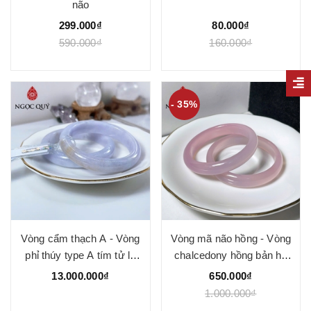
não
299.000₫
80.000₫
590.000₫
160.000₫
- 35%
Vòng cẩm thạch A - Vòng
Vòng mã não hồng - Vòng
phỉ thúy type A tím tử la
chalcedony hồng bản hẹ
lan điểm hoàng phỉ ni 52-
9-11mm dày 6-7mm-
13.000.000₫
650.000₫
56 mm (Kèm kđ) LM79 -
Ngọc Quý
1.000.000₫
Ngọc Quý