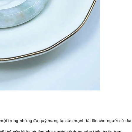
 một trong những đá quý mang lại sức mạnh tài lộc cho người sử dụ
bồi bổ sức khỏe và làm cho người sử dụng cảm thấy tự tin hơn.