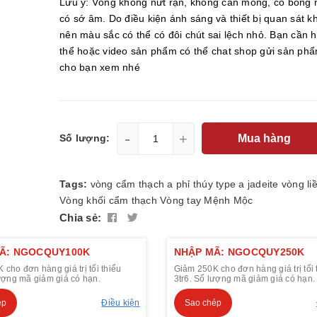
Lưu ý: Vòng không nứt rạn, không cấn móng, có bông 
có sớ âm. Do điều kiện ánh sáng và thiết bị quan sát 
nên màu sắc có thể có đôi chút sai lệch nhỏ. Bạn cần 
thể hoặc video sản phẩm có thể chat shop gửi sản ph
cho bạn xem nhé
-
+
Mua hàng
Số lượng:
Tags:
vòng cẩm thạch a
phỉ thúy type a
jadeite
vòng li
Vòng khối
cẩm thạch
Vòng tay
Mệnh Mộc
Chia sẻ:
Ã: NGOCQUY100K
NHẬP MÃ: NGOCQUY250K
cho đơn hàng giá trị tối thiểu
Giảm 250K cho đơn hàng giá trị tối 
lượng mã giảm giá có hạn.
3tr6. Số lượng mã giảm giá có hạn.
ép
Điều kiện
Sao chép