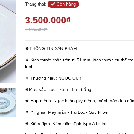
Trạng thái:
Còn hàng
3.500.000₫
7.000.000₫
🍀THÔNG TIN SẢN PHẨM
❖ Kích thước :bản tròn ni 51 mm, kích thước cụ thể tr
loại
❖ Thương hiệu: NGỌC QUÝ
❖Màu sắc: Lục - xám- tím - trắng
❖ Hợp mệnh: Ngọc không kỵ mệnh, mệnh nào đeo cũ
❖ Ý nghĩa: May mắn - Tài Lộc - Sức khỏe
❖ Kiểm định: Kèm kiểm định type A Liulab