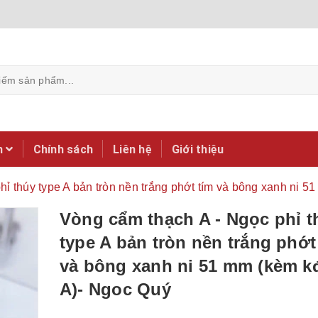
m
Chính sách
Liên hệ
Giới thiệu
ỉ thúy type A bản tròn nền trắng phớt tím và bông xanh ni 5
Vòng cẩm thạch A - Ngọc phỉ t
type A bản tròn nền trắng phớt
và bông xanh ni 51 mm (kèm k
A)- Ngoc Quý