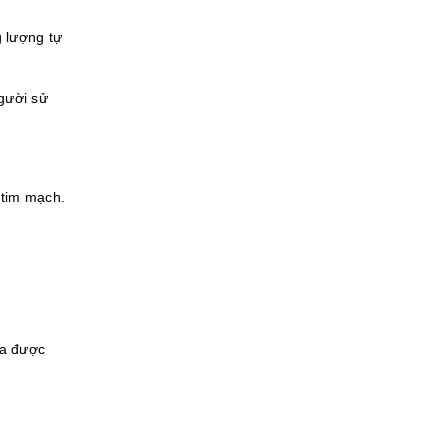
g lượng tự
gười sử
 tim mạch.
ưa được