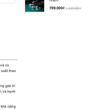
nhiên
799.000₫
1.140.000₫
 và có
 xuất theo
g giải trí
an và hạnh
ó khả năng