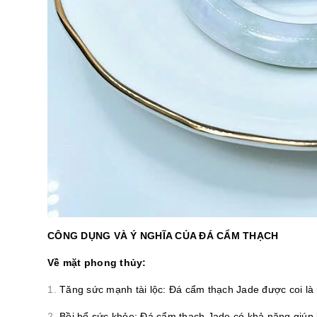
CÔNG DỤNG VÀ Ý NGHĨA CỦA ĐÁ CẨM THẠCH
Về mặt phong thủy:
Tăng sức mạnh tài lộc: Đá cẩm thạch Jade được coi là
Bồi bổ sức khỏe: Đá cẩm thạch Jade có khả năng giúp 