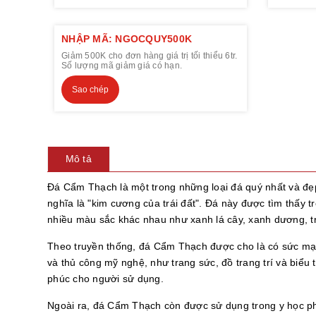
NHẬP MÃ: NGOCQUY500K
Giảm 500K cho đơn hàng giá trị tối thiểu 6tr.
Số lượng mã giảm giá có hạn.
Sao chép
Mô tả
Đá Cẩm Thạch là một trong những loại đá quý nhất và đẹp
nghĩa là "kim cương của trái đất". Đá này được tìm thấy 
nhiều màu sắc khác nhau như xanh lá cây, xanh dương, t
Theo truyền thống, đá Cẩm Thạch được cho là có sức mạnh
và thủ công mỹ nghệ, như trang sức, đồ trang trí và biểu
phúc cho người sử dụng.
Ngoài ra, đá Cẩm Thạch còn được sử dụng trong y học ph