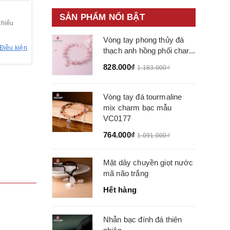
SẢN PHẨM NỔI BẬT
thiểu
Vòng tay phong thủy đá
Điều kiện
thạch anh hồng phối char...
828.000₫
1.183.000₫
Vòng tay đá tourmaline
mix charm bạc mẫu
VC0177
764.000₫
1.091.000₫
Mặt dây chuyền giọt nước
mã não trắng
Hết hàng
Nhẫn bạc đính đá thiên