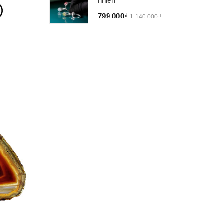
nhiên
799.000₫
1.140.000₫