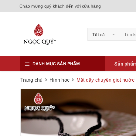
Chào mừng quý khách đến với cửa hàng
Tất cả
Sản phẩ
DANH MỤC SẢN PHẨM
Trang chủ
Hình học
Mặt dây chuyền giọt nước