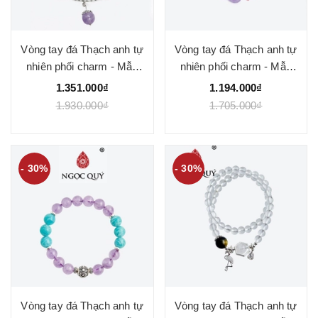
Vòng tay đá Thạch anh tự
Vòng tay đá Thạch anh tự
nhiên phối charm - Mẫu
nhiên phối charm - Mẫu
VC0857- Ngọc Quý
VC0864 - Ngọc Quý
1.351.000₫
1.194.000₫
1.930.000₫
1.705.000₫
- 30%
- 30%
Vòng tay đá Thạch anh tự
Vòng tay đá Thạch anh tự