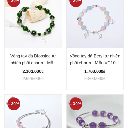
- 20%
- 20%
Vòng tay đá Diopside tự
Vòng tay đá Beryl tự nhiên
nhiên phối charm - Mẫu
phối charm - Mẫu VC1032
VC1028 - Ngọc Quý
- Ngọc Quý
2.103.000₫
1.760.000₫
2.628.000₫
2.200.000₫
- 30%
- 30%