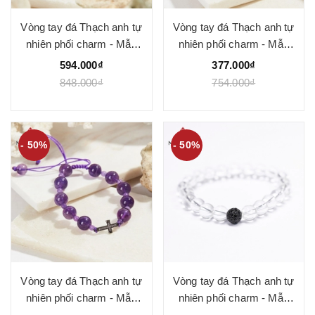
Vòng tay đá Thạch anh tự
Vòng tay đá Thạch anh tự
nhiên phối charm - Mẫu
nhiên phối charm - Mẫu
VC1177 - Ngọc Quý
VC1179 - Ngọc Quý
594.000₫
377.000₫
848.000₫
754.000₫
- 50%
- 50%
Vòng tay đá Thạch anh tự
Vòng tay đá Thạch anh tự
nhiên phối charm - Mẫu
nhiên phối charm - Mẫu
VC1180 - Ngọc Quý
VC0147 - Ngọc Quý