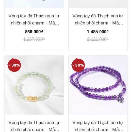
Vòng tay đá Thạch anh tự
Vòng tay đá Thạch anh tự
nhiên phối charm - Mẫu
nhiên phối charm - Mẫu
VC0709 - Ngọc Quý
VC0810 - Ngọc Quý
866.000₫
1.485.000₫
1.237.000₫
2.121.000₫
- 30%
- 30%
Vòng tay đá Thạch anh tự
Vòng tay đá Thạch anh tự
nhiên phối charm - Mẫu
nhiên phối charm - Mẫu