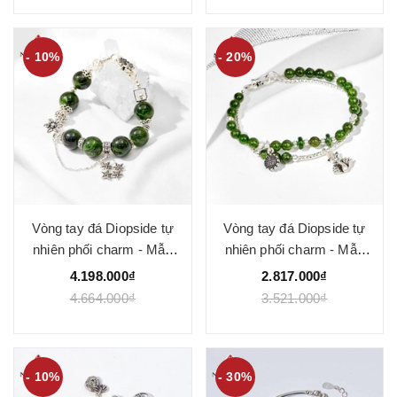
- 10%
- 20%
Vòng tay đá Diopside tự
Vòng tay đá Diopside tự
nhiên phối charm - Mẫu
nhiên phối charm - Mẫu
VC0905 - Ngọc Quý
VC0908 - Ngọc Quý
4.198.000₫
2.817.000₫
4.664.000₫
3.521.000₫
- 10%
- 30%