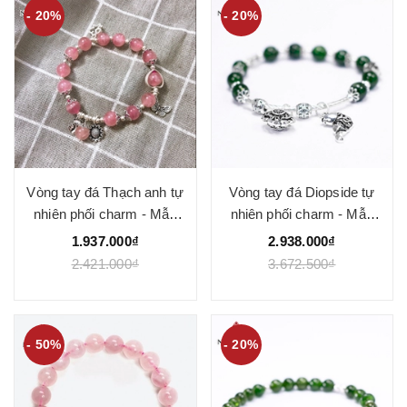
- 20%
- 20%
Vòng tay đá Thạch anh tự
Vòng tay đá Diopside tự
nhiên phối charm - Mẫu
nhiên phối charm - Mẫu
VC1072 - Ngọc Quý
VC1073 - Ngọc Quý
1.937.000₫
2.938.000₫
2.421.000₫
3.672.500₫
- 50%
- 20%