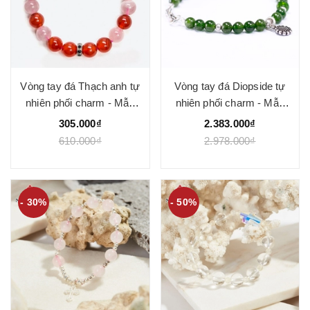
Vòng tay đá Thạch anh tự
Vòng tay đá Diopside tự
nhiên phối charm - Mẫu
nhiên phối charm - Mẫu
VC1078 - Ngọc Quý
VC1079 - Ngọc Quý
305.000₫
2.383.000₫
610.000₫
2.978.000₫
- 30%
- 50%