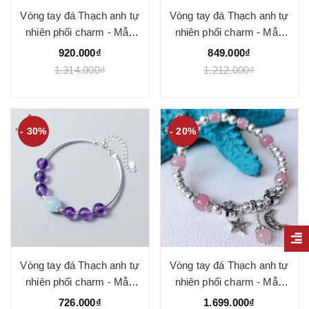
Vòng tay đá Thạch anh tự
Vòng tay đá Thạch anh tự
nhiên phối charm - Mẫu
nhiên phối charm - Mẫu
VC1043 - Ngọc Quý
VC1046 - Ngọc Quý
920.000₫
849.000₫
1.314.000₫
1.212.000₫
- 30%
- 20%
Vòng tay đá Thạch anh tự
Vòng tay đá Thạch anh tự
nhiên phối charm - Mẫu
nhiên phối charm - Mẫu
VC1050 - Ngọc Quý
VC1063 - Ngọc Quý
726.000₫
1.699.000₫