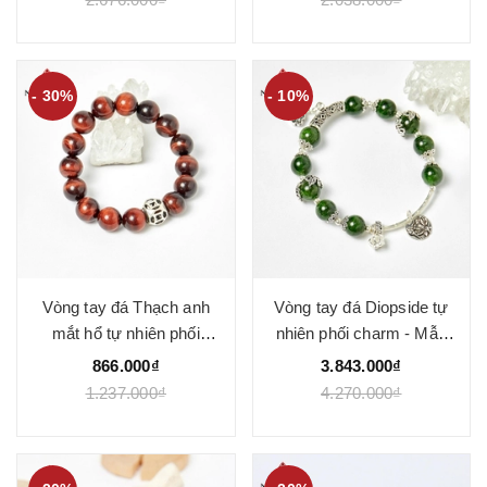
- 30%
- 10%
Vòng tay đá Thạch anh
Vòng tay đá Diopside tự
mắt hổ tự nhiên phối
nhiên phối charm - Mẫu
charm - Mẫu VC1010 -
VC1020 - Ngọc Quý
866.000₫
3.843.000₫
Ngọc Quý
1.237.000₫
4.270.000₫