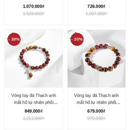
VC0817 - Ngọc Quý
VC0820 - Ngọc Quý
1.070.000₫
726.000₫
1.528.000₫
1.037.000₫
- 30%
- 30%
Vòng tay đá Thạch anh
Vòng tay đá Thạch anh
mắt hổ tự nhiên phối
mắt hổ tự nhiên phối
charm - Mẫu VC0825 -
charm - Mẫu VC0825 -
849.000₫
679.000₫
Ngọc Quý
Ngọc Quý
1.212.000₫
970.000₫