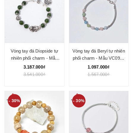
Vòng tay đá Diopside tự
Vòng tay đá Beryl tự nhiên
nhiên phối charm - Mẫu
phối charm - Mẫu VC0919
VC0914 - Ngọc Quý
- Ngọc Quý
3.187.000₫
1.097.000₫
3.541.000₫
1.567.000₫
- 30%
- 30%