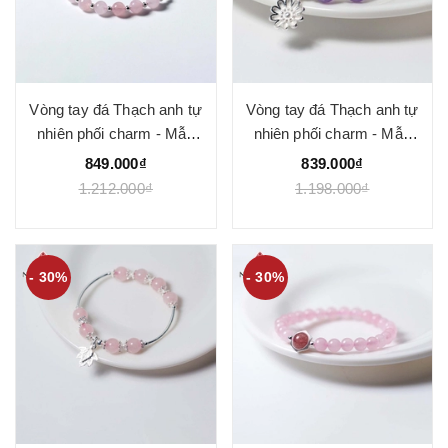
Vòng tay đá Thạch anh tự
Vòng tay đá Thạch anh tự
nhiên phối charm - Mẫu
nhiên phối charm - Mẫu
VC1038 - Ngọc Quý
VC1040 - Ngọc Quý
849.000₫
839.000₫
1.212.000₫
1.198.000₫
- 30%
- 30%