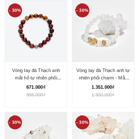
- 30%
- 30%
Vòng tay đá Thạch anh
Vòng tay đá Thạch anh tự
mắt hổ tự nhiên phối
nhiên phối charm - Mẫu
charm - Mẫu VC0246 -
VC0481 - Ngọc Quý
671.000₫
1.351.000₫
Ngọc Quý
958.000₫
1.930.000₫
- 30%
- 30%