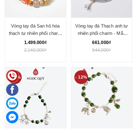
Vòng tay đá San hô hóa
Vòng tay đá Thạch anh tự
thạch tự nhiên phối charm
nhiên phối charm - Mẫu
- Mẫu VC0924 - Ngọc Quý
VC0929 - Ngọc Quý
1.499.000₫
661.000₫
2.140.000₫
944.000₫
- 10%
- 12%
Vòng tay đá Diopside tự
Vòng tay đá Diopside tự