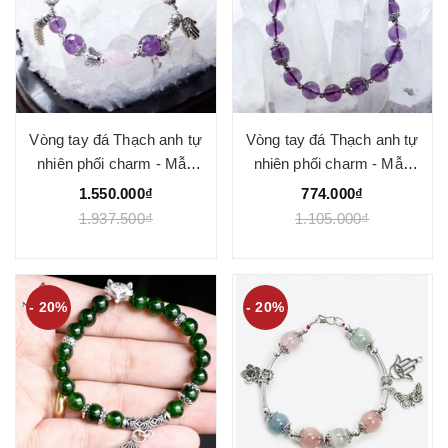
Vòng tay đá Thạch anh tự
Vòng tay đá Thạch anh tự
nhiên phối charm - Mẫu
nhiên phối charm - Mẫu
VC1082 - Ngọc Quý
VC1083 - Ngọc Quý
1.550.000₫
774.000₫
1.937.500₫
1.105.000₫
- 20%
- 20%