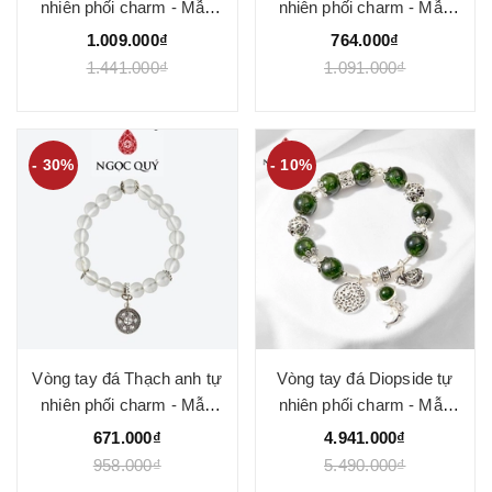
nhiên phối charm - Mẫu
nhiên phối charm - Mẫu
VC0874 - Ngọc Quý
VC0876 - Ngọc Quý
1.009.000₫
764.000₫
1.441.000₫
1.091.000₫
- 30%
- 10%
Vòng tay đá Thạch anh tự
Vòng tay đá Diopside tự
nhiên phối charm - Mẫu
nhiên phối charm - Mẫu
VC0882 - Ngọc Quý
VC0904 - Ngọc Quý
671.000₫
4.941.000₫
958.000₫
5.490.000₫