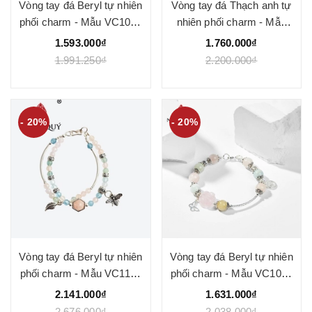
Vòng tay đá Beryl tự nhiên
Vòng tay đá Thạch anh tự
phối charm - Mẫu VC1096
nhiên phối charm - Mẫu
- Ngọc Quý
VC1100 - Ngọc Quý
1.593.000₫
1.760.000₫
1.991.250₫
2.200.000₫
- 20%
- 20%
Vòng tay đá Beryl tự nhiên
Vòng tay đá Beryl tự nhiên
phối charm - Mẫu VC1108
phối charm - Mẫu VC1002
- Ngọc Quý
- Ngọc Quý
2.141.000₫
1.631.000₫
2.676.000₫
2.038.000₫