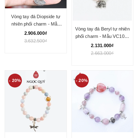
Vòng tay đá Diopside tự
nhiên phối charm - Mẫu
Vòng tay đá Beryl tự nhiên
VC1085 - Ngọc Quý
2.906.000₫
phối charm - Mẫu VC1090
3.632.500₫
- Ngọc Quý
2.131.000₫
2.663.000₫
- 20%
- 20%