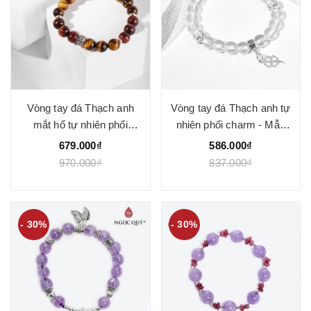
Vòng tay đá Thạch anh
Vòng tay đá Thạch anh tự
mắt hổ tự nhiên phối
nhiên phối charm - Mẫu
charm - Mẫu VC0843 -
VC0850 - Ngọc Quý
679.000₫
586.000₫
Ngọc Quý
970.000₫
837.000₫
- 30%
- 30%