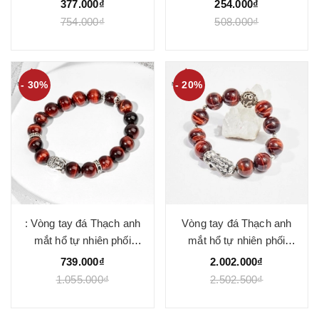
377.000₫
254.000₫
754.000₫
508.000₫
- 30%
- 20%
: Vòng tay đá Thạch anh
Vòng tay đá Thạch anh
mắt hổ tự nhiên phối
mắt hổ tự nhiên phối
charm - Mẫu VC0209 -
charm - Mẫu VC0234 -
739.000₫
2.002.000₫
Ngọc Quý
Ngọc Quý
1.055.000₫
2.502.500₫