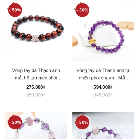
- 50%
- 30%
Vòng tay đá Thạch anh
Vòng tay đá Thạch anh tự
mắt hổ tự nhiên phối
nhiên phối charm - Mẫu
charm - Mẫu VC0162 -
VC0111 - Ngọc Quý
275.000₫
594.000₫
Ngọc Quý
550.000₫
848.000₫
- 20%
- 30%