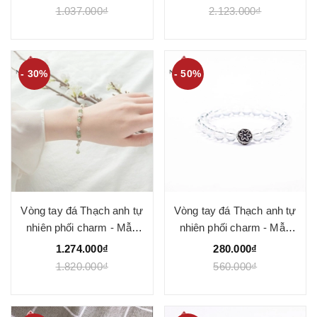
1.037.000₫
2.123.000₫
- 30%
- 50%
Vòng tay đá Thạch anh tự
Vòng tay đá Thạch anh tự
nhiên phối charm - Mẫu
nhiên phối charm - Mẫu
VC1065 - Ngọc Quý
VC1066 - Ngọc Quý
1.274.000₫
280.000₫
1.820.000₫
560.000₫