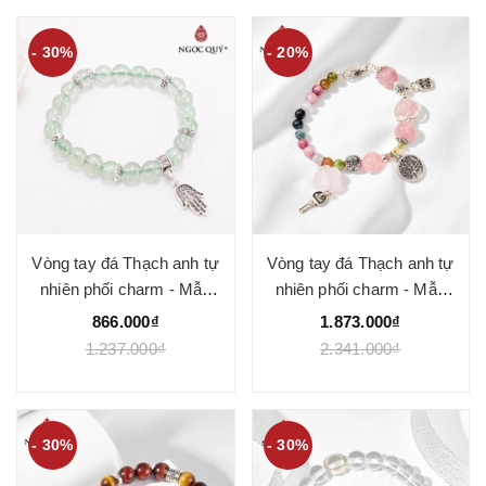
- 30%
- 20%
Vòng tay đá Thạch anh tự
Vòng tay đá Thạch anh tự
nhiên phối charm - Mẫu
nhiên phối charm - Mẫu
VC0839 - Ngọc Quý
VC0841 - Ngọc Quý
866.000₫
1.873.000₫
1.237.000₫
2.341.000₫
- 30%
- 30%