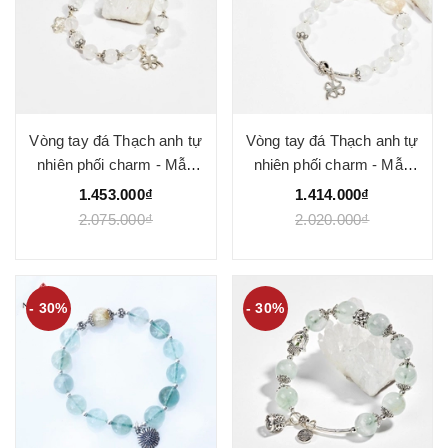
Vòng tay đá Thạch anh tự
Vòng tay đá Thạch anh tự
nhiên phối charm - Mẫu
nhiên phối charm - Mẫu
VC0530 - Ngọc Quý
VC0531 - Ngọc Quý
1.453.000₫
1.414.000₫
2.075.000₫
2.020.000₫
- 30%
- 30%