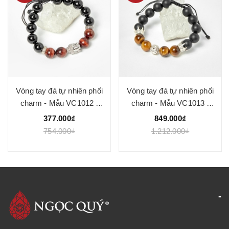
Vòng tay đá tự nhiên phối
Vòng tay đá tự nhiên phối
charm - Mẫu VC1012 -
charm - Mẫu VC1013 -
Ngọc Quý
Ngọc Quý
377.000₫
849.000₫
754.000₫
1.212.000₫