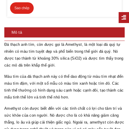
Sao chép
Mô tả
Đá thạch anh tím, còn được gọi là Amethyst, là một loại đá quý tự
nhiên có màu tím tuyệt đẹp và phổ biến trong thế giới đá quý. Nó
được tạo thành từ khoảng 30% silica (SiO2) và được tìm thấy trong
các mỏ đá trên khắp thế giới.
Màu tím của đá thạch anh này có thể dao động từ màu tím nhạt đến
màu tím đậm, với một số mẫu có màu tím xanh hoặc tím đỏ. Các
tinh thể thường có hình dạng sáu cạnh hoặc cạnh đôi, tạo thành các
mẩu tinh thể lớn và tinh thể nhỏ hơn.
Amethyst còn được biết đến với các tính chất có lợi cho tâm trí và
sức khỏe của con người. Nó được cho là có khả năng giảm căng
thẳng, lo âu và giúp cải thiện giấc ngủ. Ngoài ra, amethyst còn được