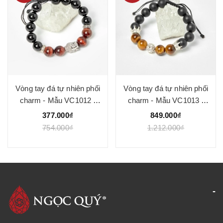
Vòng tay đá tự nhiên phối
Vòng tay đá tự nhiên phối
charm - Mẫu VC1012 -
charm - Mẫu VC1013 -
Ngọc Quý
Ngọc Quý
377.000₫
849.000₫
754.000₫
1.212.000₫