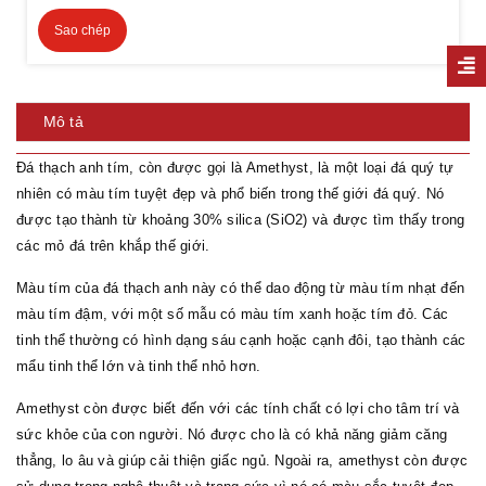
Sao chép
Mô tả
Đá thạch anh tím, còn được gọi là Amethyst, là một loại đá quý tự
nhiên có màu tím tuyệt đẹp và phổ biến trong thế giới đá quý. Nó
được tạo thành từ khoảng 30% silica (SiO2) và được tìm thấy trong
các mỏ đá trên khắp thế giới.
Màu tím của đá thạch anh này có thể dao động từ màu tím nhạt đến
màu tím đậm, với một số mẫu có màu tím xanh hoặc tím đỏ. Các
tinh thể thường có hình dạng sáu cạnh hoặc cạnh đôi, tạo thành các
mẩu tinh thể lớn và tinh thể nhỏ hơn.
Amethyst còn được biết đến với các tính chất có lợi cho tâm trí và
sức khỏe của con người. Nó được cho là có khả năng giảm căng
thẳng, lo âu và giúp cải thiện giấc ngủ. Ngoài ra, amethyst còn được