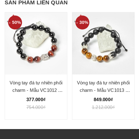
SẢN PHẨM LIÊN QUAN
- 50%
- 30%
Vòng tay đá tự nhiên phối
Vòng tay đá tự nhiên phối
charm - Mẫu VC1012 -
charm - Mẫu VC1013 -
Ngọc Quý
Ngọc Quý
377.000₫
849.000₫
754.000₫
1.212.000₫