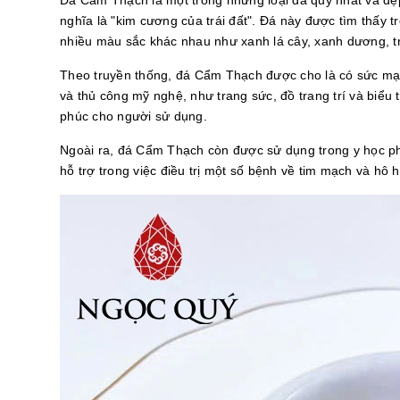
Đá Cẩm Thạch là một trong những loại đá quý nhất và đẹp
nghĩa là "kim cương của trái đất". Đá này được tìm thấy 
nhiều màu sắc khác nhau như xanh lá cây, xanh dương, t
Theo truyền thống, đá Cẩm Thạch được cho là có sức mạnh
và thủ công mỹ nghệ, như trang sức, đồ trang trí và biểu
phúc cho người sử dụng.
Ngoài ra, đá Cẩm Thạch còn được sử dụng trong y học ph
hỗ trợ trong việc điều trị một số bệnh về tim mạch và hô