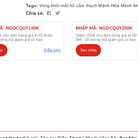
Tags:
Vòng khối
mắt hổ
cẩm thạch
Mệnh Hỏa
Mệnh M
Chia sẻ:
Ã: NGOCQUY100K
NHẬP MÃ: NGOCQUY250K
cho đơn hàng giá trị tối thiểu
Giảm 250K cho đơn hàng giá trị tối 
lượng mã giảm giá có hạn.
3tr6. Số lượng mã giảm giá có hạn.
ép
Điều kiện
Sao chép