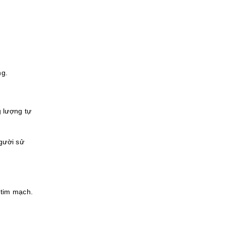
ng.
g lượng tự
gười sử
 tim mạch.