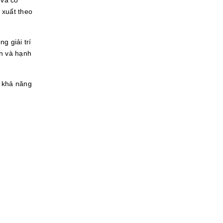
 và có
 xuất theo
g giải trí
an và hạnh
ó khả năng