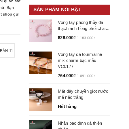
bị quan sát
nhỏ. Bạn
SẢN PHẨM NỔI BẬT
t shop gửi
Vòng tay phong thủy đá
thạch anh hồng phối char...
828.000₫
1.183.000₫
 BẢN 11
Vòng tay đá tourmaline
mix charm bạc mẫu
VC0177
764.000₫
1.091.000₫
Mặt dây chuyền giọt nước
mã não trắng
Hết hàng
Nhẫn bạc đính đá thiên