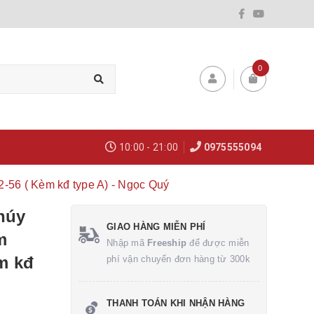
0
10:00 - 21:00
0975555094
52-56 ( Kèm kđ type A) - Ngọc Quý
húy
GIAO HÀNG MIỄN PHÍ
m
Nhập mã
Freeship
để được miễn
èm kđ
phí vận chuyển đơn hàng từ 300k
THANH TOÁN KHI NHẬN HÀNG