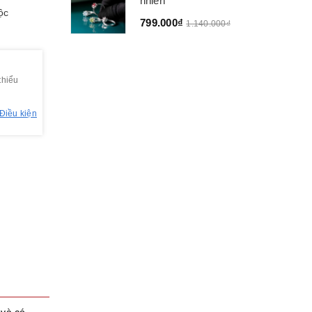
nhiên
ộc
799.000₫
1.140.000₫
thiểu
Điều kiện