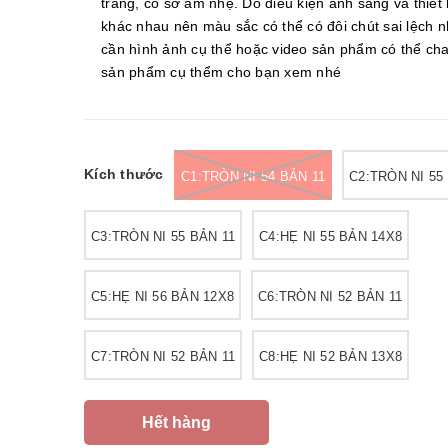
trắng, có sớ âm nhẹ. Do điều kiện ánh sáng và thiết 
khác nhau nên màu sắc có thể có đôi chút sai lệch 
cần hình ảnh cụ thể hoặc video sản phẩm có thể cha
sản phẩm cụ thểm cho bạn xem nhé
Kích thước
C1:TRÒN NI 54 BẢN 11
C2:TRÒN NI 55
C3:TRÒN NI 55 BẢN 11
C4:HẸ NI 55 BẢN 14X8
C5:HẸ NI 56 BẢN 12X8
C6:TRÒN NI 52 BẢN 11
C7:TRÒN NI 52 BẢN 11
C8:HẸ NI 52 BẢN 13X8
Hết hàng