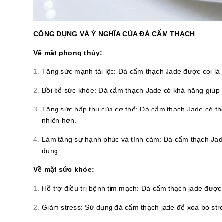
CÔNG DỤNG VÀ Ý NGHĨA CỦA ĐÁ CẨM THẠCH
Về mặt phong thủy:
Tăng sức mạnh tài lộc: Đá cẩm thạch Jade được coi là
Bồi bổ sức khỏe: Đá cẩm thạch Jade có khả năng giúp 
Tăng sức hấp thụ của cơ thể: Đá cẩm thạch Jade có thể
nhiên hơn.
Làm tăng sự hạnh phúc và tình cảm: Đá cẩm thạch Jade
dụng.
Về mặt sức khỏe:
Hỗ trợ điều trị bệnh tim mạch: Đá cẩm thạch jade được 
Giảm stress: Sử dụng đá cẩm thạch jade để xoa bó stre