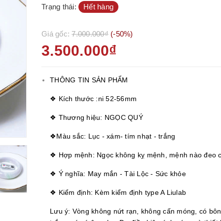
Trạng thái:
Hết hàng
Giá gốc:
7.000.000₫
(-50%)
3.500.000₫
THÔNG TIN SẢN PHẨM
❖ Kích thước :ni 52-56mm
❖ Thương hiệu: NGỌC QUÝ
❖Màu sắc: Lục - xám- tím nhạt - trắng
❖ Hợp mệnh: Ngọc không kỵ mệnh, mệnh nào đeo 
❖ Ý nghĩa: May mắn - Tài Lộc - Sức khỏe
❖ Kiểm định: Kèm kiểm định type A Liulab
Lưu ý: Vòng không nứt rạn, không cấn móng, có bôn