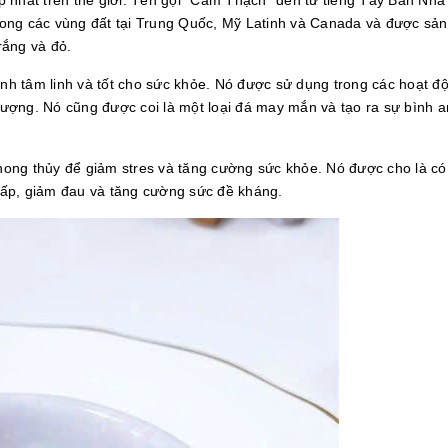
 nhất trên thế giới. Tên gọi "Cẩm Thạch" đến từ tiếng Tây Ban Nha
trong các vùng đất tại Trung Quốc, Mỹ Latinh và Canada và được sản
rắng và đỏ.
 tâm linh và tốt cho sức khỏe. Nó được sử dụng trong các hoạt độn
 tượng. Nó cũng được coi là một loại đá may mắn và tạo ra sự bình 
ong thủy để giảm stres và tăng cường sức khỏe. Nó được cho là c
 hấp, giảm đau và tăng cường sức đề kháng.