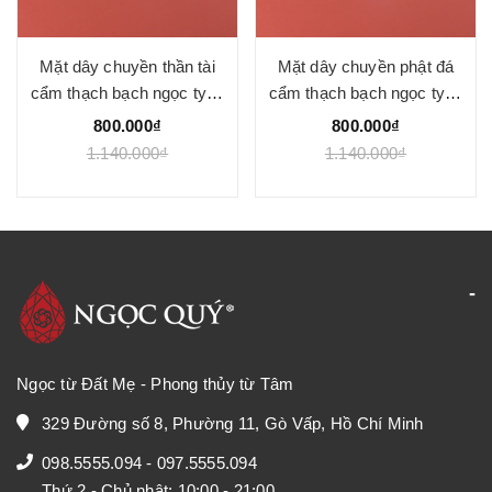
Mặt dây chuyền thần tài
Mặt dây chuyền phật đá
cẩm thạch bạch ngọc type
cẩm thạch bạch ngọc type
A
A
800.000₫
800.000₫
1.140.000₫
1.140.000₫
Ngọc từ Đất Mẹ - Phong thủy từ Tâm
329 Đường số 8, Phường 11, Gò Vấp, Hồ Chí Minh
098.5555.094
-
097.5555.094
Thứ 2 - Chủ nhật: 10:00 - 21:00