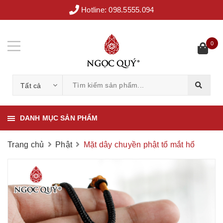
Hotline:
098.5555.094
0
Tất cả
DANH MỤC SẢN PHẨM
Trang chủ
Phật
Mặt dây chuyền phật tổ mắt hổ