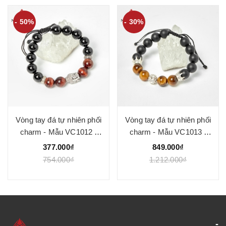
- 50%
- 30%
Vòng tay đá tự nhiên phối
Vòng tay đá tự nhiên phối
charm - Mẫu VC1012 -
charm - Mẫu VC1013 -
Ngọc Quý
Ngọc Quý
377.000₫
849.000₫
754.000₫
1.212.000₫