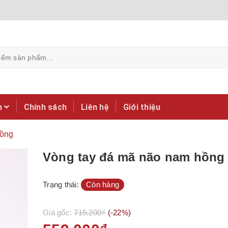
m
Chính sách
Liên hệ
Giới thiệu
hồng
Vòng tay đá mã não nam hồng
Trạng thái:
Còn hàng
Giá gốc:
715.200₫
(-22%)