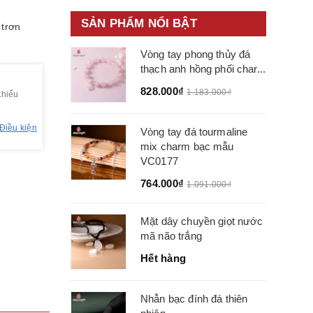
SẢN PHẨM NỔI BẬT
 trơn
Vòng tay phong thủy đá
thạch anh hồng phối char...
828.000₫
1.183.000₫
thiểu
Điều kiện
Vòng tay đá tourmaline
mix charm bạc mẫu
VC0177
764.000₫
1.091.000₫
Mặt dây chuyền giọt nước
mã não trắng
Hết hàng
Nhẫn bạc đính đá thiên