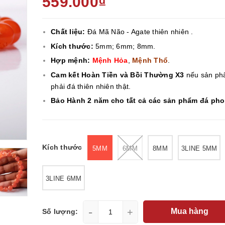
559.000₫
Chất liệu:
Đá Mã Não - Agate thiên nhiên .
Kích thước:
5mm; 6mm; 8mm.
Hợp mệnh:
Mệnh Hỏa
,
Mệnh Thổ
.
Cam kết Hoàn Tiền và Bồi Thường X3
nếu sản ph
phải đá thiên nhiên thật.
Bảo Hành 2 năm cho tất cả các sản phẩm đá ph
Kích thước
5MM
6MM
8MM
3LINE 5MM
3LINE 6MM
-
+
Mua hàng
Số lượng: