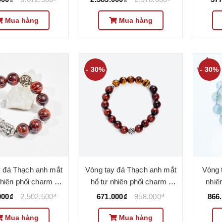
Mua hàng
Mua hàng
- 30%
- 30%
y đá Thạch anh mắt
Vòng tay đá Thạch anh mắt
Vòng 
nhiên phối charm -
hổ tự nhiên phối charm -
nhiê
0234 - Ngọc Quý
Mẫu VC0246 - Ngọc Quý
VC
000₫
2.502.500₫
671.000₫
958.000₫
866
Mua hàng
Mua hàng