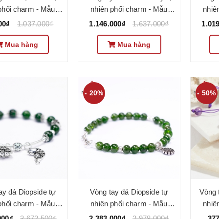
phối charm - Mẫu
nhiên phối charm - Mẫu
nhiê
50 - Ngọc Quý
VC1051 - Ngọc Quý
VC
00₫
1.037.000₫
1.146.000₫
1.637.000₫
1.01
Mua hàng
Mua hàng
- 20%
- 50%
ay đá Diopside tự
Vòng tay đá Diopside tự
Vòng 
phối charm - Mẫu
nhiên phối charm - Mẫu
nhiê
73 - Ngọc Quý
VC1079 - Ngọc Quý
VC
000₫
3.672.500₫
2.383.000₫
2.978.000₫
37