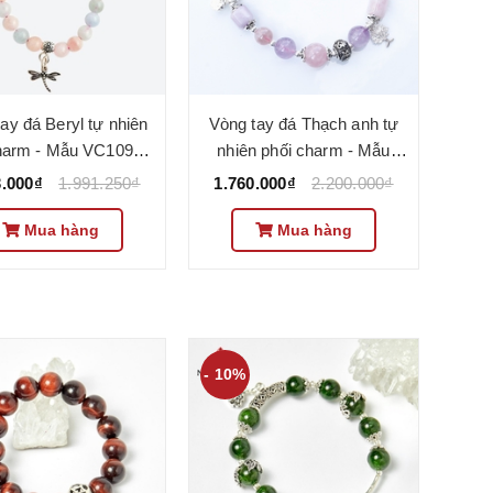
ay đá Beryl tự nhiên
Vòng tay đá Thạch anh tự
harm - Mẫu VC1096 -
nhiên phối charm - Mẫu
Ngọc Quý
VC1100 - Ngọc Quý
3.000₫
1.991.250₫
1.760.000₫
2.200.000₫
Mua hàng
Mua hàng
- 10%