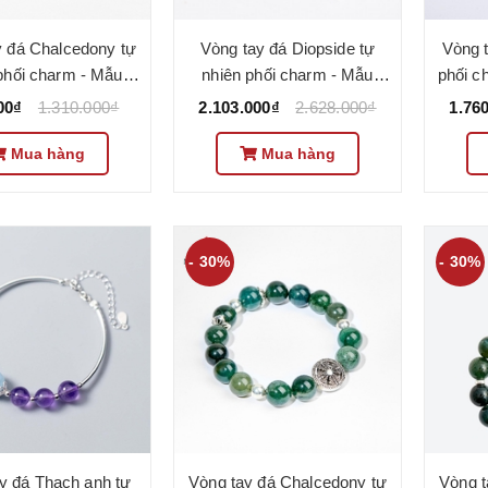
y đá Chalcedony tự
Vòng tay đá Diopside tự
Vòng t
phối charm - Mẫu
nhiên phối charm - Mẫu
phối c
21 - Ngọc Quý
VC1028 - Ngọc Quý
00₫
1.310.000₫
2.103.000₫
2.628.000₫
1.76
Mua hàng
Mua hàng
- 30%
- 30%
y đá Thạch anh tự
Vòng tay đá Chalcedony tự
Vòng t