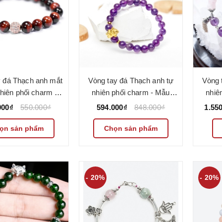
y đá Thạch anh mắt
Vòng tay đá Thạch anh tự
Vòng 
nhiên phối charm -
nhiên phối charm - Mẫu
nhiê
0162 - Ngọc Quý
VC0111 - Ngọc Quý
VC
000₫
550.000₫
594.000₫
848.000₫
1.55
ọn sản phẩm
Chọn sản phẩm
- 20%
- 20%