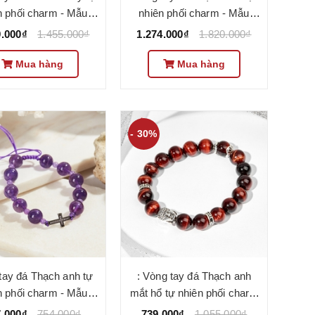
n phối charm - Mẫu
nhiên phối charm - Mẫu
1062 - Ngọc Quý
VC1065 - Ngọc Quý
9.000₫
1.455.000₫
1.274.000₫
1.820.000₫
Mua hàng
Mua hàng
- 30%
tay đá Thạch anh tự
: Vòng tay đá Thạch anh
n phối charm - Mẫu
mắt hổ tự nhiên phối charm
1180 - Ngọc Quý
- Mẫu VC0209 - Ngọc Quý
7.000₫
754.000₫
739.000₫
1.055.000₫