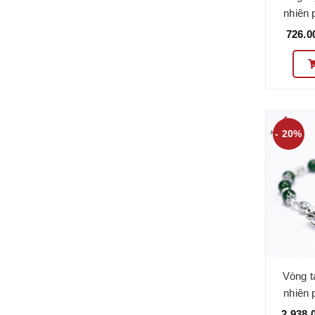
nhiên 
VC10
726.0
- 20%
Vòng t
nhiên 
VC10
2.938.