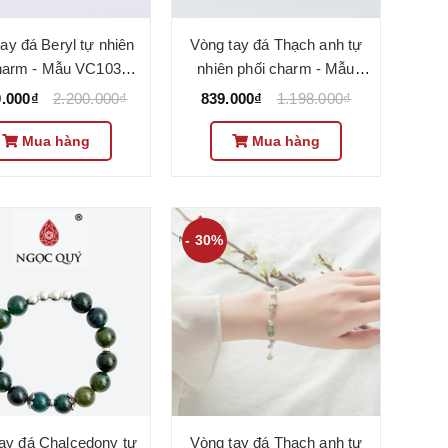
ay đá Beryl tự nhiên
Vòng tay đá Thạch anh tự
harm - Mẫu VC1032 -
nhiên phối charm - Mẫu
Ngọc Quý
VC1040 - Ngọc Quý
0.000₫
2.200.000₫
839.000₫
1.198.000₫
Mua hàng
Mua hàng
- 30%
ay đá Chalcedony tự
Vòng tay đá Thạch anh tự