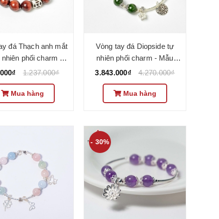
ay đá Thạch anh mắt
Vòng tay đá Diopside tự
 nhiên phối charm -
nhiên phối charm - Mẫu
VC1010 - Ngọc Quý
VC1020 - Ngọc Quý
.000₫
1.237.000₫
3.843.000₫
4.270.000₫
Mua hàng
Mua hàng
- 30%