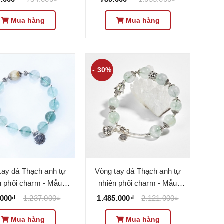
Mua hàng
Mua hàng
- 30%
tay đá Thạch anh tự
Vòng tay đá Thạch anh tự
n phối charm - Mẫu
nhiên phối charm - Mẫu
0709 - Ngọc Quý
VC0810 - Ngọc Quý
.000₫
1.237.000₫
1.485.000₫
2.121.000₫
Mua hàng
Mua hàng