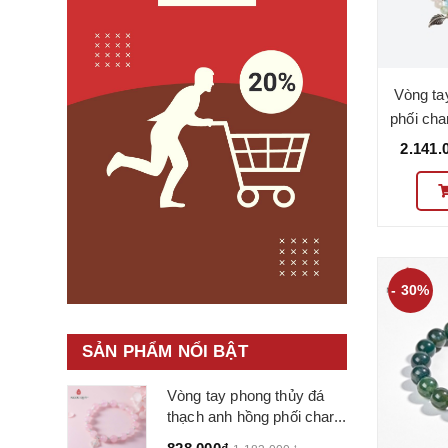
Vòng tay
phối ch
2.141.
- 30%
SẢN PHẨM NỔI BẬT
Vòng tay phong thủy đá
thạch anh hồng phối char...