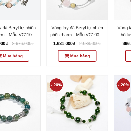
 đá Beryl tự nhiên
Vòng tay đá Beryl tự nhiên
Vòng t
arm - Mẫu VC1108 -
phối charm - Mẫu VC1002 -
hổ tự
Ngọc Quý
Ngọc Quý
Mẫu 
000₫
2.676.000₫
1.631.000₫
2.038.000₫
866
Mua hàng
Mua hàng
- 20%
- 20%