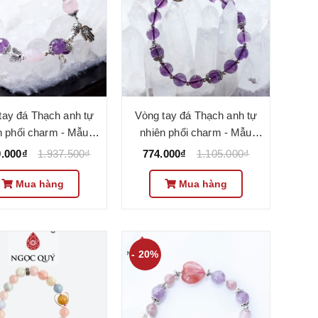
tay đá Thạch anh tự
Vòng tay đá Thạch anh tự
n phối charm - Mẫu
nhiên phối charm - Mẫu
1082 - Ngọc Quý
VC1083 - Ngọc Quý
0.000₫
1.937.500₫
774.000₫
1.105.000₫
Mua hàng
Mua hàng
- 20%