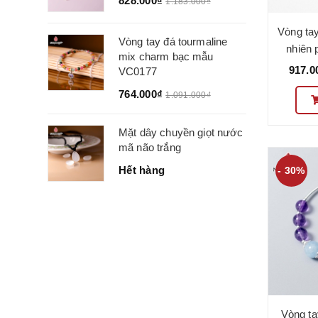
828.000₫
1.183.000₫
Vòng ta
Vòng tay đá tourmaline
nhiên 
mix charm bạc mẫu
VC10
917.0
VC0177
764.000₫
1.091.000₫
Mặt dây chuyền giọt nước
mã não trắng
Hết hàng
- 30%
Vòng ta