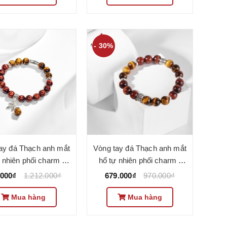
- 30%
ay đá Thạch anh mắt
Vòng tay đá Thạch anh mắt
 nhiên phối charm -
hổ tự nhiên phối charm -
VC0825 - Ngọc Quý
Mẫu VC0825 - Ngọc Quý
.000₫
1.212.000₫
679.000₫
970.000₫
Mua hàng
Mua hàng