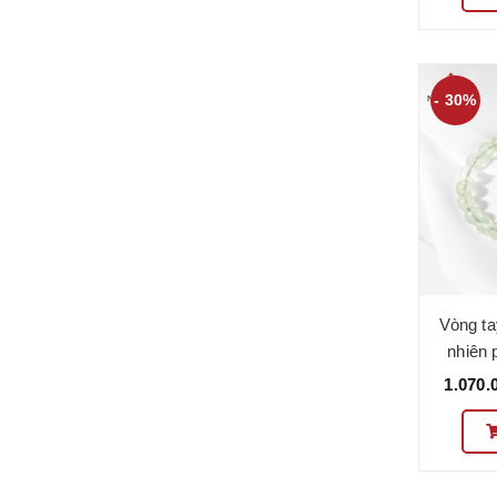
- 30%
Vòng ta
nhiên 
VC08
1.070.