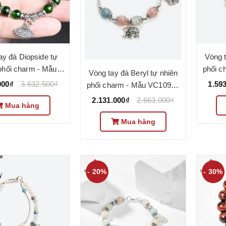
ay đá Diopside tự
Vòng t
phối charm - Mẫu
phối c
Vòng tay đá Beryl tự nhiên
85 - Ngọc Quý
000₫
3.632.500₫
1.59
phối charm - Mẫu VC1090 -
Ngọc Quý
2.131.000₫
2.663.000₫
Mua hàng
Mua hàng
- 20%
- 30%