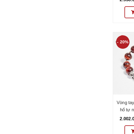
- 20%
Vòng ta
hổ tự 
Mẫu VC
2.002.