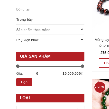
Bông tai
Trưng bày
Sản phẩm theo mệnh
Vòng ta
Phụ kiện khác
hổ tự 
Mẫu VC
275.
GIÁ SẢN PHẨM
Ch
Giá:
—
Lọc
- 20%
LOẠI