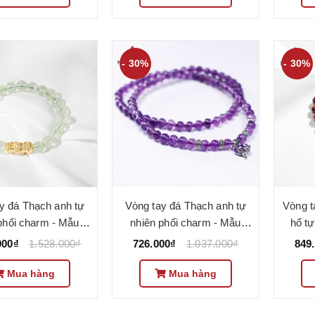
- 30%
- 30%
y đá Thạch anh tự
Vòng tay đá Thạch anh tự
Vòng t
phối charm - Mẫu
nhiên phối charm - Mẫu
hổ tự
17 - Ngọc Quý
VC0820 - Ngọc Quý
Mẫu 
000₫
1.528.000₫
726.000₫
1.037.000₫
849
Mua hàng
Mua hàng