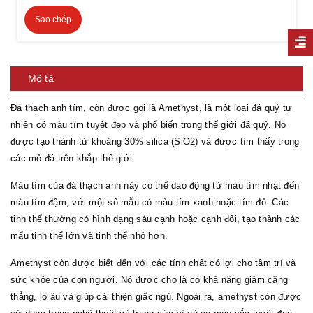
Sao chép
Mô tả
Đá thạch anh tím, còn được gọi là Amethyst, là một loại đá quý tự
nhiên có màu tím tuyệt đẹp và phổ biến trong thế giới đá quý. Nó
được tạo thành từ khoảng 30% silica (SiO2) và được tìm thấy trong
các mỏ đá trên khắp thế giới.
Màu tím của đá thạch anh này có thể dao động từ màu tím nhạt đến
màu tím đậm, với một số mẫu có màu tím xanh hoặc tím đỏ. Các
tinh thể thường có hình dạng sáu cạnh hoặc cạnh đôi, tạo thành các
mẩu tinh thể lớn và tinh thể nhỏ hơn.
Amethyst còn được biết đến với các tính chất có lợi cho tâm trí và
sức khỏe của con người. Nó được cho là có khả năng giảm căng
thẳng, lo âu và giúp cải thiện giấc ngủ. Ngoài ra, amethyst còn được