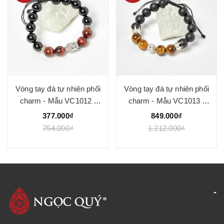
Vòng tay đá tự nhiên phối
Vòng tay đá tự nhiên phối
charm - Mẫu VC1012 -
charm - Mẫu VC1013 -
Ngọc Quý
Ngọc Quý
377.000₫
849.000₫
754.000₫
1.212.000₫