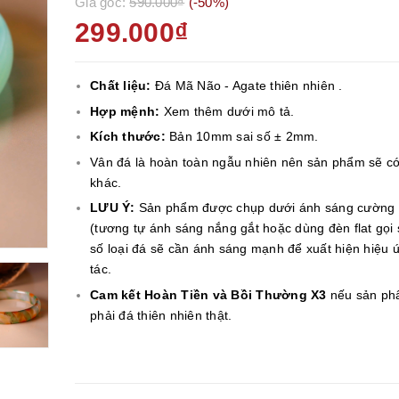
Giá gốc:
590.000₫
(-50%)
299.000₫
Chất liệu:
Đá Mã Não - Agate thiên nhiên .
Hợp mệnh:
Xem thêm dưới mô tả.
Kích thước:
Bản 10mm sai số ± 2mm.
Vân đá là hoàn toàn ngẫu nhiên nên sản phẩm sẽ có
khác.
LƯU Ý:
Sản phẩm được chụp dưới ánh sáng cường
(tương tự ánh sáng nắng gắt hoặc dùng đèn flat gọi 
số loại đá sẽ cần ánh sáng mạnh để xuất hiện hiệu 
tác.
Cam kết Hoàn Tiền và Bồi Thường X3
nếu sản ph
phải đá thiên nhiên thật.