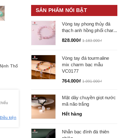
SẢN PHẨM NỔI BẬT
Vòng tay phong thủy đá
thạch anh hồng phối char...
828.000₫
1.183.000₫
Vòng tay đá tourmaline
mix charm bạc mẫu
ệnh Thổ
VC0177
764.000₫
1.091.000₫
Mặt dây chuyền giọt nước
thiểu
mã não trắng
Hết hàng
Điều kiện
Nhẫn bạc đính đá thiên