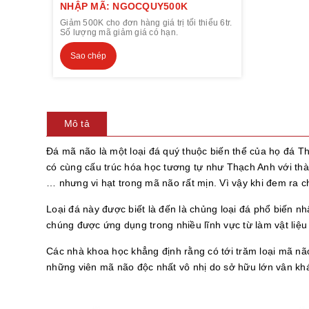
NHẬP MÃ: NGOCQUY500K
Giảm 500K cho đơn hàng giá trị tối thiểu 6tr.
Số lượng mã giảm giá có hạn.
Sao chép
Mô tả
Đá mã não là một loại đá quý thuộc biến thể của họ đá T
có cùng cấu trúc hóa học tương tự như Thạch Anh với thành 
… nhưng vi hạt trong mã não rất mịn. Vì vậy khi đem ra c
Loại đá này được biết là đến là chủng loại đá phổ biến n
chúng được ứng dụng trong nhiều lĩnh vực từ làm vật liệu
Các nhà khoa học khẳng định rằng có tới trăm loại mã não
những viên mã não độc nhất vô nhị do sở hữu lớn vân khá