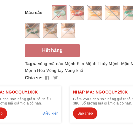
Màu sắc
Hết hàng
Tags:
vòng mã não
Mệnh Kim
Mệnh Thủy
Mệnh Mộc
M
Mệnh Hỏa
Vòng tay
Vòng khối
Chia sẻ:
Ã: NGOCQUY100K
NHẬP MÃ: NGOCQUY250K
cho đơn hàng giá trị tối thiểu
Giảm 250K cho đơn hàng giá trị tối 
lượng mã giảm giá có hạn.
3tr6. Số lượng mã giảm giá có hạn.
ép
Điều kiện
Sao chép