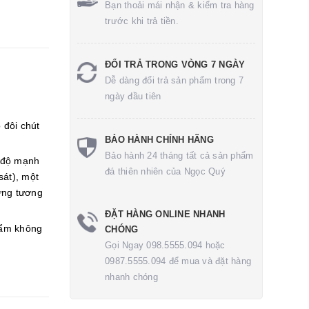
Bạn thoải mái nhận & kiểm tra hàng
trước khi trả tiền.
ĐỔI TRẢ TRONG VÒNG 7 NGÀY
Dễ dàng đổi trả sản phẩm trong 7
ngày đầu tiên
 đôi chút
BẢO HÀNH CHÍNH HÃNG
Bảo hành 24 tháng tất cả sản phẩm
 độ mạnh
đá thiên nhiên của Ngọc Quý
sát), một
ứng tương
ĐẶT HÀNG ONLINE NHANH
ẩm không
CHÓNG
Gọi Ngay 098.5555.094 hoặc
0987.5555.094 để mua và đặt hàng
nhanh chóng