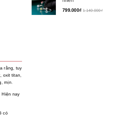
nhiên
799.000₫
1.140.000₫
a rằng, tuy
oxit titan,
g, mịn.
. Hiện nay
ẽ có