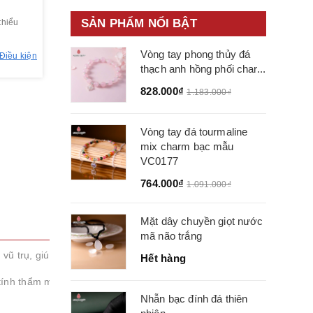
SẢN PHẨM NỔI BẬT
thiểu
Vòng tay phong thủy đá
Điều kiện
thạch anh hồng phối char...
828.000₫
1.183.000₫
Vòng tay đá tourmaline
mix charm bạc mẫu
VC0177
764.000₫
1.091.000₫
Mặt dây chuyền giọt nước
mã não trắng
 vũ trụ, giúp sở hữu tiên đoán tương lai và vận mệnh
Hết hàng
tính thẩm mỹ tuyệt vời, vừa thời thượng, vừa sang trọng, chắc chắn 
Nhẫn bạc đính đá thiên