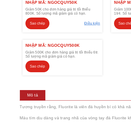
NHẬP MÃ: NGOCQUY50K
NHẬP M
Giảm 50K cho đơn hàng giá trị tối thiểu
Giảm 100K 
800K. Số lượng mã giảm giá có hạn.
1tr4. Số 
Sao chép
Điều kiện
Sao ch
NHẬP MÃ: NGOCQUY500K
Giảm 500K cho đơn hàng giá trị tối thiểu 6tr.
Số lượng mã giảm giá có hạn.
Sao chép
Mô tả
Tương truyền rằng, Fluorite là viên đá huyền bí có khả n
Màu tím dịu dàng và trang nhã của vòng tay đá Fluorite kh