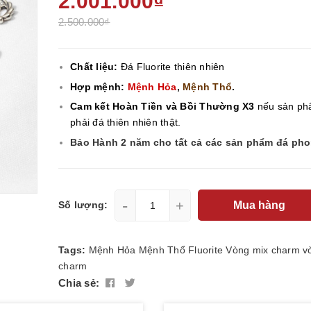
2.001.000₫
2.500.000₫
Chất liệu:
Đá Fluorite thiên nhiên
Hợp mệnh:
Mệnh Hỏa
,
Mệnh Thổ
.
Cam kết Hoàn Tiền và Bồi Thường X3
nếu sản ph
phải đá thiên nhiên thật.
Bảo Hành 2 năm cho tất cả các sản phẩm đá ph
-
+
Mua hàng
Số lượng:
Tags:
Mệnh Hỏa
Mệnh Thổ
Fluorite
Vòng mix charm
v
charm
Chia sẻ: