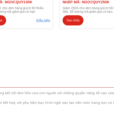
Ã: NGOCQUY100K
NHẬP MÃ: NGOCQUY250K
cho đơn hàng giá trị tối thiểu
Giảm 250K cho đơn hàng giá trị tối 
lượng mã giảm giá có hạn.
3tr6. Số lượng mã giảm giá có hạn.
ép
Điều kiện
Sao chép
ăng kết nối tâm hồn của con người với những quyền năng tối cao của
i kết hợp với phụ kiện bạc hình ngôi sao tạo nên món trang sức có 