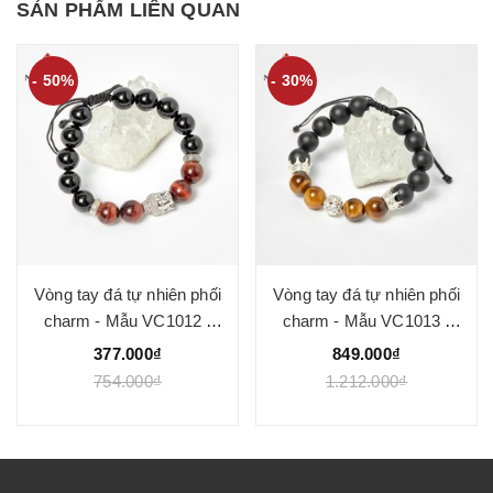
SẢN PHẨM LIÊN QUAN
- 50%
- 30%
Vòng tay đá tự nhiên phối
Vòng tay đá tự nhiên phối
charm - Mẫu VC1012 -
charm - Mẫu VC1013 -
Ngọc Quý
Ngọc Quý
377.000₫
849.000₫
754.000₫
1.212.000₫