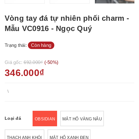
Vòng tay đá tự nhiên phối charm -
Mẫu VC0916 - Ngọc Quý
Trạng thái:
Còn hàng
Giá gốc:
692.000₫
(-50%)
346.000₫
\
Loại đá
OBSIDIAN
MẮT HỔ VÀNG NÂU
THẠCH ANH KHÓI
MẮT HỔ XANH ĐEN