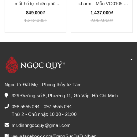
407.000₫
 phối
charm - Mẫu VC0105 -
814.000₫
1025 -
Ngọc Quý
1.437.000₫
₫
2.052.000₫
Ngọc từ Đất Mẹ - Phong thủy từ Tâm
329 Đường số 8, Phường 11, Gò Vấp, Hồ Chí Minh
098.5555.094
-
097.5555.094
Thứ 2 - Chủ nhật: 10:00 - 21:00
mr.dinhngocquy@gmail.com
www.facebook.com/TrangSucDaTuNhien