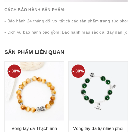
CÁCH BẢO HÀNH SẢN PHẨM:
- Bảo hành 24 tháng đối với tất cả các sản phẩm trang sức pho
- Dịch vụ bảo hành bao gồm: Bảo hành màu sắc đá, dây đan (đối v
SẢN PHẨM LIÊN QUAN
- 30%
- 50%
Vòng tay đá tự nhiê
charm - Mẫu VC11
ch anh
Vòng tay đá tự nhiên phối
Ngọc Quý