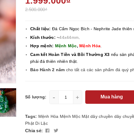
1.999.000₫
2.500.000₫
Chất liệu:
Đá Cẩm Ngọc Bích - Nephrite Jade thiên 
Kích thước:
~
44x44mm
.
Hợp mệnh:
Mệnh Mộc
,
Mệnh Hỏa
.
Cam kết Hoàn Tiền và Bồi Thường X3
nếu sản ph
phải đá thiên nhiên thật.
Bảo Hành 2 năm
cho tất cả các sản phẩm đá quý p
-
+
Mua hàng
Số lượng:
Tags:
Mệnh Hỏa
Mệnh Mộc
Mặt dây chuyền
dây chuy
Phật Di Lặc
Chia sẻ: