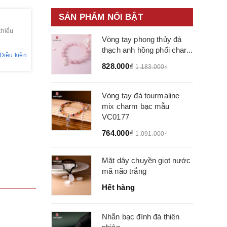
SẢN PHẨM NỔI BẬT
thiểu
Vòng tay phong thủy đá
thạch anh hồng phối char...
Điều kiện
828.000₫
1.183.000₫
Vòng tay đá tourmaline
mix charm bạc mẫu
VC0177
764.000₫
1.091.000₫
Mặt dây chuyền giọt nước
mã não trắng
Hết hàng
Nhẫn bạc đính đá thiên