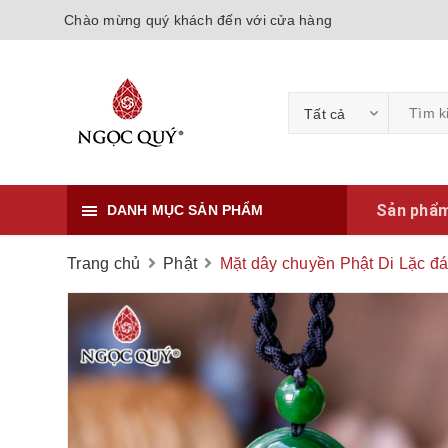
Chào mừng quý khách đến với cửa hàng
Tất cả
Sản phẩ
DANH MỤC SẢN PHẨM
Trang chủ
Phật
Mặt dây chuyền Phật Di Lặc đá