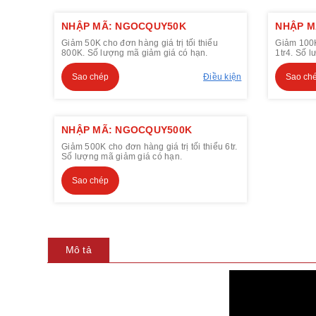
NHẬP MÃ: NGOCQUY50K
NHẬP M
Giảm 50K cho đơn hàng giá trị tối thiểu
Giảm 100K 
800K. Số lượng mã giảm giá có hạn.
1tr4. Số 
Sao chép
Điều kiện
Sao ch
NHẬP MÃ: NGOCQUY500K
Giảm 500K cho đơn hàng giá trị tối thiểu 6tr.
Số lượng mã giảm giá có hạn.
Sao chép
Mô tả