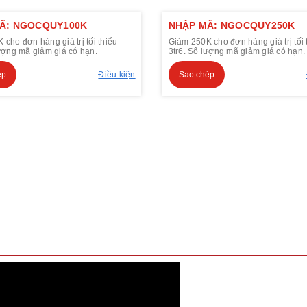
Ã: NGOCQUY100K
NHẬP MÃ: NGOCQUY250K
cho đơn hàng giá trị tối thiểu
Giảm 250K cho đơn hàng giá trị tối 
lượng mã giảm giá có hạn.
3tr6. Số lượng mã giảm giá có hạn.
ép
Điều kiện
Sao chép