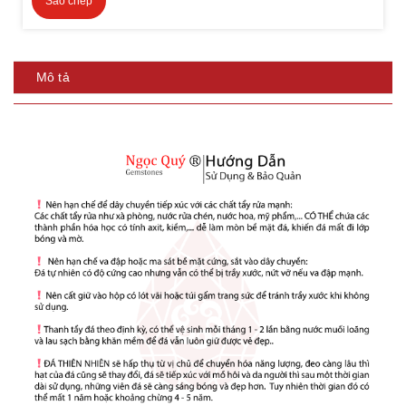
Sao chép
Mô tả