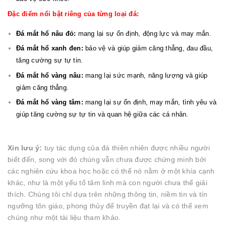
Đặc điểm nổi bật riêng của từng loại đá:
Đá mắt hổ nâu đỏ:
mang lại sự ổn định, động lực và may mắn.
Đá mắt hổ xanh đen:
bảo vệ và giúp giảm căng thẳng, đau đầu,
tăng cường sự tự tin.
Đá mắt hổ vàng nâu:
mang lại sức mạnh, năng lượng và giúp
giảm căng thẳng.
Đá mắt hổ vàng tâm:
mang lại sự ổn định, may mắn, tình yêu và
giúp tăng cường sự tự tin và quan hệ giữa các cá nhân.
Xin lưu ý:
tuy tác dụng của đá thiên nhiên được nhiều người
biết đến, song với đó chúng vẫn chưa được chứng minh bởi
các nghiên cứu khoa học hoặc có thể nó nằm ở một khía cạnh
khác, như là một yếu tố tâm linh mà con người chưa thể giải
thích. Chúng tôi chỉ dựa trên những thông tin, niềm tin và tín
ngưỡng tôn giáo, phong thủy để truyền đạt lại và có thể xem
chúng như một tài liệu tham khảo.