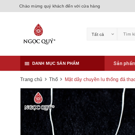
Chào mừng quý khách đến với cửa hàng
Tất cả
Sản phẩ
DANH MỤC SẢN PHẨM
Trang chủ
Thổ
Mặt dây chuyền lu thống đá thạ