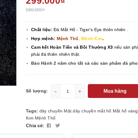
299.000₫
590.000₫
Chất liệu:
Đá Mắt Hổ - Tiger's Eye
thiên nhiên .
Hợp mệnh:
Mệnh Thổ
,
Mệnh Kim
.
Cam kết Hoàn Tiền và Bồi Thường X3
nếu sản ph
phải đá thiên nhiên thật.
Bảo Hành 2 năm cho tất cả các sản phẩm đá ph
-
+
Mua hàng
Số lượng:
Tags:
dây chuyền
Mặt dây chuyền
mắt hổ
Mắt hổ vàng
Kim
Mệnh Thổ
Chia sẻ: