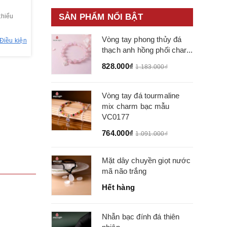
SẢN PHẨM NỔI BẬT
thiểu
Vòng tay phong thủy đá
Điều kiện
thạch anh hồng phối char...
828.000₫
1.183.000₫
Vòng tay đá tourmaline
mix charm bạc mẫu
VC0177
764.000₫
1.091.000₫
Mặt dây chuyền giọt nước
mã não trắng
Hết hàng
Nhẫn bạc đính đá thiên