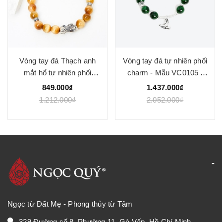
Vòng tay đá Thạch anh
Vòng tay đá tự nhiên phối
mắt hổ tự nhiên phối
charm - Mẫu VC0105 -
charm - Mẫu VC1025 -
Ngọc Quý
849.000₫
1.437.000₫
Ngọc Quý
1.212.000₫
2.052.000₫
Ngọc từ Đất Mẹ - Phong thủy từ Tâm
329 Đường số 8, Phường 11, Gò Vấp, Hồ Chí Minh