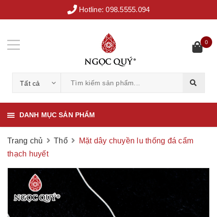
Hotline:
098.5555.094
0
Tất cả
DANH MỤC SẢN PHẨM
Trang chủ
Thổ
Mặt dây chuyền lu thống đá cẩm
thạch huyết