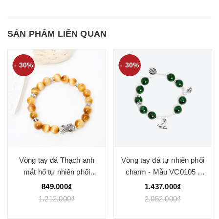
SẢN PHẨM LIÊN QUAN
- 30%
- 30%
Vòng tay đá Thạch anh
Vòng tay đá tự nhiên phối
mắt hổ tự nhiên phối
charm - Mẫu VC0105 -
charm - Mẫu VC1025 -
Ngọc Quý
849.000₫
1.437.000₫
Ngọc Quý
1.212.000₫
2.052.000₫