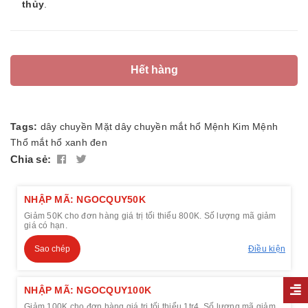
thủy
.
Hết hàng
Tags:
dây chuyền
Mặt dây chuyền
mắt hổ
Mệnh Kim
Mệnh
Thổ
mắt hổ xanh đen
Chia sẻ:
NHẬP MÃ: NGOCQUY50K
Giảm 50K cho đơn hàng giá trị tối thiểu 800K. Số lượng mã giảm
giá có hạn.
Sao chép
Điều kiện
NHẬP MÃ: NGOCQUY100K
Giảm 100K cho đơn hàng giá trị tối thiểu 1tr4. Số lượng mã giảm