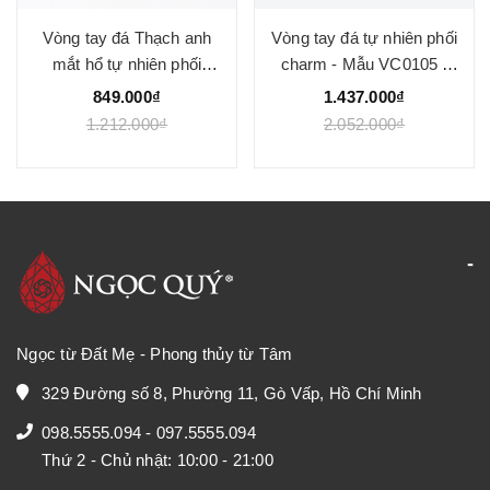
Vòng tay đá Thạch anh
Vòng tay đá tự nhiên phối
mắt hổ tự nhiên phối
charm - Mẫu VC0105 -
charm - Mẫu VC1025 -
Ngọc Quý
849.000₫
1.437.000₫
Ngọc Quý
1.212.000₫
2.052.000₫
Ngọc từ Đất Mẹ - Phong thủy từ Tâm
329 Đường số 8, Phường 11, Gò Vấp, Hồ Chí Minh
098.5555.094
-
097.5555.094
Thứ 2 - Chủ nhật: 10:00 - 21:00