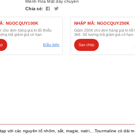
Mệnh Hỏa
Mặt dây chuyền
Chia sẻ:
Ã: NGOCQUY100K
NHẬP MÃ: NGOCQUY250K
cho đơn hàng giá trị tối thiểu
Giảm 250K cho đơn hàng giá trị tối 
lượng mã giảm giá có hạn.
3tr6. Số lượng mã giảm giá có hạn.
ép
Điều kiện
Sao chép
tạp với các nguyên tố nhôm, sắt, magie, natri,...Tourmaline có dải m