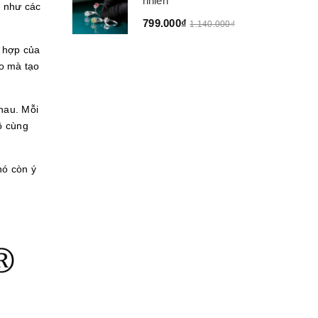
nhiên
g như các
799.000₫
1.140.000₫
t hợp của
o mà tạo
hau. Mỗi
ô cùng
nó còn ý