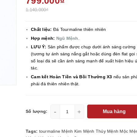
799.000₫
1.140.000₫
Chất liệu:
Đá Tourmaline thiên nhiên
Hợp mệnh:
Ngũ Mệnh
.
LƯU Ý:
Sản phẩm được chụp dưới ánh sáng cường
(tương tự ánh sáng nắng gắt hoặc dùng đèn flat gọi 
số loại đá sẽ cần ánh sáng mạnh để xuất hiện hiệu 
tác.
Cam kết Hoàn Tiền và Bồi Thường X3
nếu sản ph
phải đá thiên nhiên thật.
-
+
Mua hàng
Số lượng:
Tags:
tourmaline
Mệnh Kim
Mệnh Thủy
Mệnh Mộc
Mệ