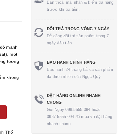
Bạn thoải mái nhận & kiểm tra hàng
trước khi trả tiền.
ĐỔI TRẢ TRONG VÒNG 7 NGÀY
Dễ dàng đổi trả sản phẩm trong 7
ngày đầu tiên
 độ mạnh
sát), một
ứng tương
BẢO HÀNH CHÍNH HÃNG
Bảo hành 24 tháng tất cả sản phẩm
đá thiên nhiên của Ngọc Quý
ẩm không
ĐẶT HÀNG ONLINE NHANH
CHÓNG
Gọi Ngay 098.5555.094 hoặc
0987.5555.094 để mua và đặt hàng
nhanh chóng
nh Thổ