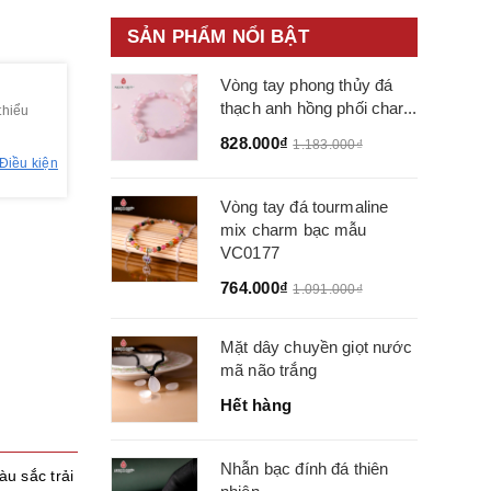
SẢN PHẨM NỔI BẬT
Vòng tay phong thủy đá
thạch anh hồng phối char...
thiểu
828.000₫
1.183.000₫
Điều kiện
Vòng tay đá tourmaline
mix charm bạc mẫu
VC0177
764.000₫
1.091.000₫
Mặt dây chuyền giọt nước
mã não trắng
Hết hàng
Nhẫn bạc đính đá thiên
àu sắc trải