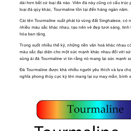
dài hơn bất cứ loại đá nào. Viên đá này cũng có cấu trú
loại đá qúy khác, Tourmaline tồn tại đến hàng ngàn năm.
Cái tên Tourmaline xuất phát từ vùng đất Singhalese, có n
nhiều màu sắc khác nhau, tạo nên vẻ đẹp tươi sáng, tin
hóa ban tặng.
Trong suốt nhiều thế kỷ, những nền văn hoá khác nhau có
màu sắc đại diện cho một sức mạnh khác nhau đối với sức
sủng ái đá Tourmaline vì tin rằng nó mang lại sức mạnh s
Đá Tourmaline được khá nhiều người yêu thích và lựa chọ
nghĩa phong thủy cực kỳ lớn mang lại sự may mắn, bình 