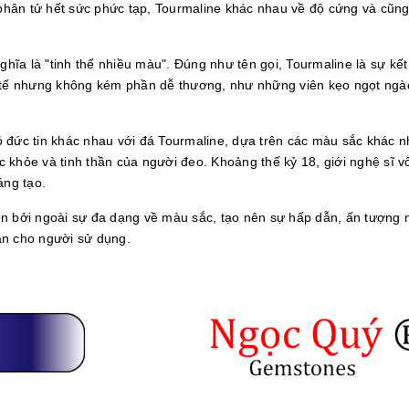
c phân tử hết sức phức tạp, Tourmaline khác nhau về độ cứng và cũn
ghĩa là "tinh thể nhiều màu". Đúng như tên gọi, Tourmaline là sự kế
h tế nhưng không kém phần dễ thương, như những viên kẹo ngọt ngà
 đức tin khác nhau với đá Tourmaline, dựa trên các màu sắc khác n
 khỏe và tinh thần của người đeo. Khoảng thế kỷ 18, giới nghệ sĩ v
áng tạo.
n bởi ngoài sự đa dạng về màu sắc, tạo nên sự hấp dẫn, ấn tượng 
an cho người sử dụng.