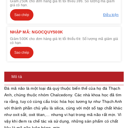
Giảm 250K cho đơn hàng giá trị tối thiểu 3tr6. Số lượng mã giảm
giá có hạn.
Sao chép
Điều kiện
NHẬP MÃ: NGOCQUY500K
Giảm 500K cho đơn hàng giá trị tối thiểu 6tr. Số lượng mã giảm giá
có hạn.
Sao chép
Mô tả
Đá mã não là một loại đá quý thuộc biến thể của họ đá Thạch
Anh, chúng thuộc nhóm Chalcedony. Các nhà khoa học đã tìm
ra rằng, tuy có cùng cấu trúc hóa học tương tự như Thạch Anh
với thành phần chủ yếu là silica, cùng với một số tạp chất khác
như oxit sắt, oxit titan,… nhưng vi hạt trong mã não rất mịn. Vì
vậy khi đem ra chế tác và sử dụng, những sản phẩm có chất
liệu là mã não luôn bóng, mịn.