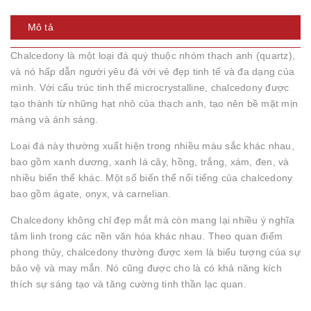
Mô tả
Chalcedony là một loại đá quý thuộc nhóm thạch anh (quartz),
và nó hấp dẫn người yêu đá với vẻ đẹp tinh tế và đa dạng của
mình. Với cấu trúc tinh thể microcrystalline, chalcedony được
tạo thành từ những hạt nhỏ của thạch anh, tạo nên bề mặt mịn
màng và ánh sáng.
Loại đá này thường xuất hiện trong nhiều màu sắc khác nhau,
bao gồm xanh dương, xanh lá cây, hồng, trắng, xám, đen, và
nhiều biến thể khác. Một số biến thể nổi tiếng của chalcedony
bao gồm ágate, onyx, và carnelian.
Chalcedony không chỉ đẹp mắt mà còn mang lại nhiều ý nghĩa
tâm linh trong các nền văn hóa khác nhau. Theo quan điểm
phong thủy, chalcedony thường được xem là biểu tượng của sự
bảo vệ và may mắn. Nó cũng được cho là có khả năng kích
thích sự sáng tạo và tăng cường tinh thần lạc quan.