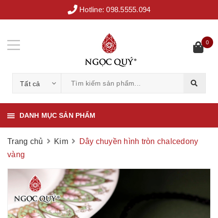
Hotline:
098.5555.094
0
Tất cả
DANH MỤC SẢN PHẨM
Trang chủ
Kim
Dây chuyền hình tròn chalcedony
vàng