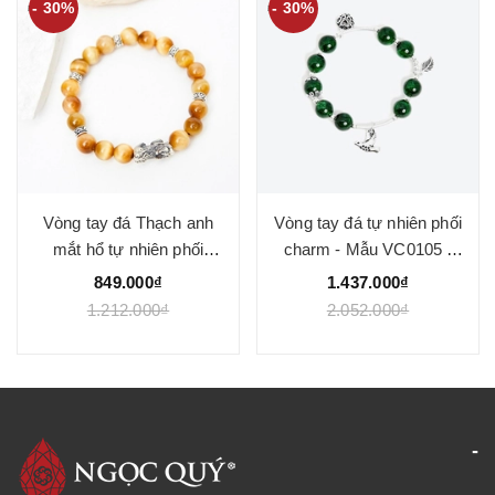
- 30%
- 30%
Vòng tay đá Thạch anh
Vòng tay đá tự nhiên phối
mắt hổ tự nhiên phối
charm - Mẫu VC0105 -
charm - Mẫu VC1025 -
Ngọc Quý
849.000₫
1.437.000₫
Ngọc Quý
1.212.000₫
2.052.000₫