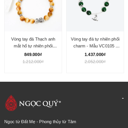
Vòng tay đá Thạch anh
Vòng tay đá tự nhiên phối
mắt hổ tự nhiên phối
charm - Mẫu VC0105 -
charm - Mẫu VC1025 -
Ngọc Quý
849.000₫
1.437.000₫
Ngọc Quý
1.212.000₫
2.052.000₫
Ngọc từ Đất Mẹ - Phong thủy từ Tâm