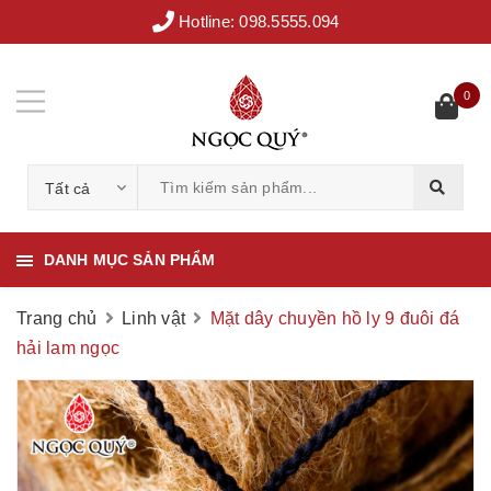
Hotline:
098.5555.094
0
Tất cả
DANH MỤC SẢN PHẨM
Trang chủ
Linh vật
Mặt dây chuyền hồ ly 9 đuôi đá
hải lam ngọc