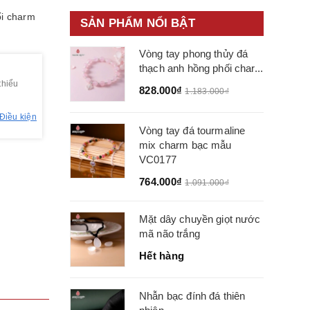
i charm
SẢN PHẨM NỔI BẬT
Vòng tay phong thủy đá
thạch anh hồng phối char...
thiểu
828.000₫
1.183.000₫
Điều kiện
Vòng tay đá tourmaline
mix charm bạc mẫu
VC0177
764.000₫
1.091.000₫
Mặt dây chuyền giọt nước
mã não trắng
Hết hàng
Nhẫn bạc đính đá thiên