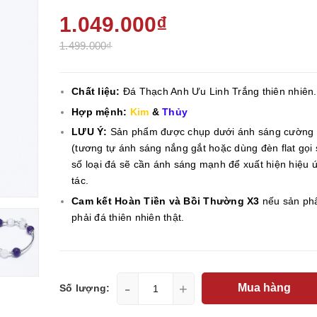
1.049.000₫
1.499.000₫
Chất liệu:
Đá Thạch Anh Ưu Linh Trắng thiên nhiên.
Hợp mệnh:
Kim
&
Thủy
LƯU Ý:
Sản phẩm được chụp dưới ánh sáng cường
(tương tự ánh sáng nắng gắt hoặc dùng đèn flat gọi 
số loại đá sẽ cần ánh sáng mạnh để xuất hiện hiệu 
tác.
Cam kết Hoàn Tiền và Bồi Thường X3
nếu sản ph
phải đá thiên nhiên thật.
-
+
Mua hàng
Số lượng: