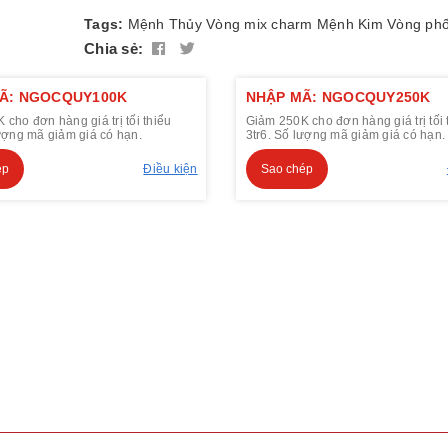
Tags:
Mệnh Thủy
Vòng mix charm
Mệnh Kim
Vòng phố
Chia sẻ:
Ã: NGOCQUY100K
NHẬP MÃ: NGOCQUY250K
cho đơn hàng giá trị tối thiểu
Giảm 250K cho đơn hàng giá trị tối 
lượng mã giảm giá có hạn.
3tr6. Số lượng mã giảm giá có hạn.
ép
Điều kiện
Sao chép