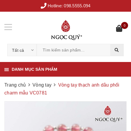
Hotline:
098.5555.094
0
Tất cả
DANH MỤC SẢN PHẨM
Trang chủ
Vòng tay
Vòng tay thạch anh dâu phối
charm mẫu VC0781