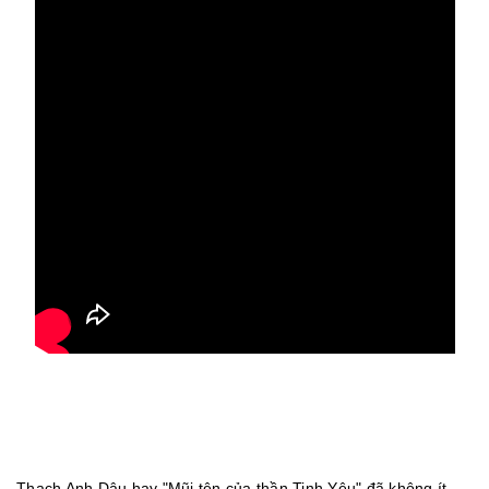
Thạch Anh Dâu hay "Mũi tên của thần Tinh Yêu" đã không ít