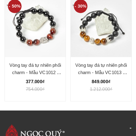
- 50%
- 30%
Vòng tay đá tự nhiên phối
Vòng tay đá tự nhiên phối
charm - Mẫu VC1012 -
charm - Mẫu VC1013 -
Ngọc Quý
Ngọc Quý
377.000₫
849.000₫
754.000₫
1.212.000₫