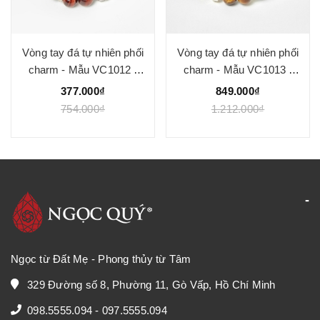
Vòng tay đá tự nhiên phối
Vòng tay đá tự nhiên phối
charm - Mẫu VC1012 -
charm - Mẫu VC1013 -
Ngọc Quý
Ngọc Quý
377.000₫
849.000₫
754.000₫
1.212.000₫
Ngọc từ Đất Mẹ - Phong thủy từ Tâm
329 Đường số 8, Phường 11, Gò Vấp, Hồ Chí Minh
098.5555.094
-
097.5555.094