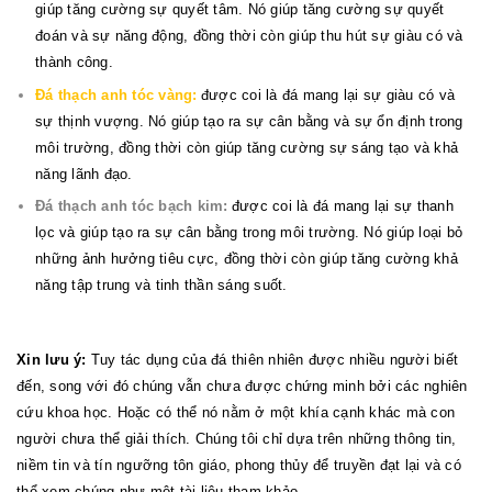
giúp tăng cường sự quyết tâm. Nó giúp tăng cường sự quyết
đoán và sự năng động, đồng thời còn giúp thu hút sự giàu có và
thành công.
Đá thạch anh tóc vàng:
được coi là đá mang lại sự giàu có và
sự thịnh vượng. Nó giúp tạo ra sự cân bằng và sự ổn định trong
môi trường, đồng thời còn giúp tăng cường sự sáng tạo và khả
năng lãnh đạo.
Đá thạch anh tóc bạch kim:
được coi là đá mang lại sự thanh
lọc và giúp tạo ra sự cân bằng trong môi trường. Nó giúp loại bỏ
những ảnh hưởng tiêu cực, đồng thời còn giúp tăng cường khả
năng tập trung và tinh thần sáng suốt.
Xin lưu ý:
Tuy tác dụng của đá thiên nhiên được nhiều người biết
đến, song với đó chúng vẫn chưa được chứng minh bởi các nghiên
cứu khoa học. Hoặc có thể nó nằm ở một khía cạnh khác mà con
người chưa thể giải thích. Chúng tôi chỉ dựa trên những thông tin,
niềm tin và tín ngưỡng tôn giáo, phong thủy để truyền đạt lại và có
thể xem chúng như một tài liệu tham khảo.