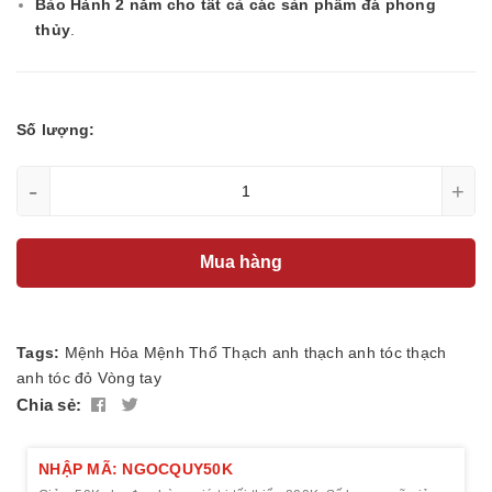
Bảo Hành 2 năm cho tất cả các sản phẩm đá phong
thủy
.
Số lượng:
-
+
Mua hàng
Tags:
Mệnh Hỏa
Mệnh Thổ
Thạch anh
thạch anh tóc
thạch
anh tóc đỏ
Vòng tay
Chia sẻ:
NHẬP MÃ: NGOCQUY50K