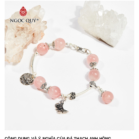
CÔNG DỤNG VÀ Ý NGHĨA CỦA ĐÁ THẠCH ANH HỒNG