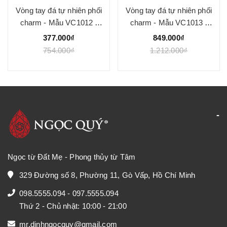
Vòng tay đá tự nhiên phối
Vòng tay đá tự nhiên phối
charm - Mẫu VC1012 -
charm - Mẫu VC1013 -
Ngọc Quý
Ngọc Quý
377.000₫
849.000₫
754.000₫
1.212.000₫
Ngọc từ Đất Mẹ - Phong thủy từ Tâm
329 Đường số 8, Phường 11, Gò Vấp, Hồ Chí Minh
098.5555.094
-
097.5555.094
Thứ 2 - Chủ nhật: 10:00 - 21:00
mr.dinhngocquy@gmail.com