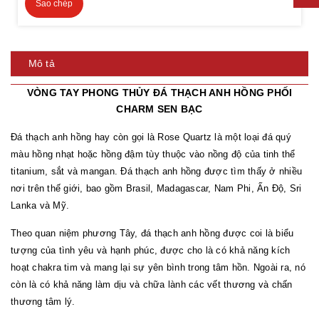
Sao chép
Mô tả
VÒNG TAY PHONG THỦY ĐÁ THẠCH ANH HỒNG PHỐI
CHARM SEN BẠC
Đá thạch anh hồng hay còn gọi là Rose Quartz là một loại đá quý
màu hồng nhạt hoặc hồng đậm tùy thuộc vào nồng độ của tinh thể
titanium, sắt và mangan. Đá thạch anh hồng được tìm thấy ở nhiều
nơi trên thế giới, bao gồm Brasil, Madagascar, Nam Phi, Ấn Độ, Sri
Lanka và Mỹ.
Theo quan niệm phương Tây, đá thạch anh hồng được coi là biểu
tượng của tình yêu và hạnh phúc, được cho là có khả năng kích
hoạt chakra tim và mang lại sự yên bình trong tâm hồn. Ngoài ra, nó
còn là có khả năng làm dịu và chữa lành các vết thương và chấn
thương tâm lý.