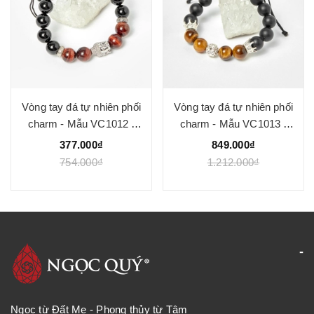
Vòng tay đá tự nhiên phối
Vòng tay đá tự nhiên phối
charm - Mẫu VC1012 -
charm - Mẫu VC1013 -
Ngọc Quý
Ngọc Quý
377.000₫
849.000₫
754.000₫
1.212.000₫
Ngọc từ Đất Mẹ - Phong thủy từ Tâm