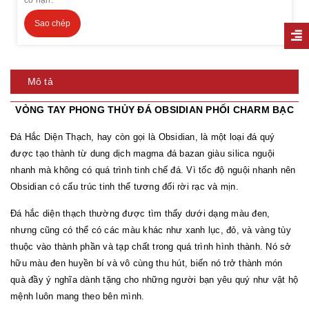
Sao chép
Mô tả
VÒNG TAY PHONG THỦY ĐÁ OBSIDIAN PHỐI CHARM BẠC
Đá Hắc Diện Thạch, hay còn gọi là Obsidian, là một loại đá quý
được tạo thành từ dung dịch magma đá bazan giàu silica nguội
nhanh mà không có quá trình tinh chế đá. Vì tốc độ nguội nhanh nên
Obsidian có cấu trúc tinh thể tương đối rời rạc và mịn.
Đá hắc diện thạch thường được tìm thấy dưới dạng màu đen,
nhưng cũng có thể có các màu khác như xanh lục, đỏ, và vàng tùy
thuộc vào thành phần và tạp chất trong quá trình hình thành. Nó sở
hữu màu đen huyền bí và vô cùng thu hút, biến nó trở thành món
quà đầy ý nghĩa dành tặng cho những người bạn yêu quý như vật hộ
mệnh luôn mang theo bên mình.