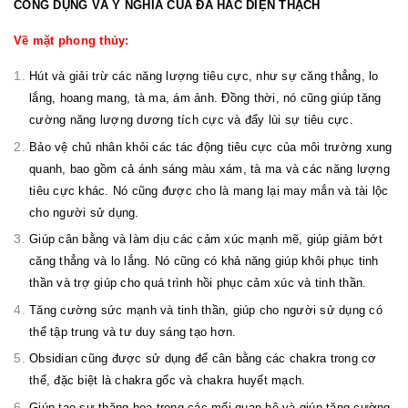
CÔNG DỤNG VÀ Ý NGHĨA CỦA ĐÁ HẮC DIỆN THẠCH
Về mặt phong thủy:
Hút và giải trừ các năng lượng tiêu cực, như sự căng thẳng, lo
lắng, hoang mang, tà ma, ám ảnh. Đồng thời, nó cũng giúp tăng
cường năng lượng dương tích cực và đẩy lùi sự tiêu cực.
Bảo vệ chủ nhân khỏi các tác động tiêu cực của môi trường xung
quanh, bao gồm cả ánh sáng màu xám, tà ma và các năng lượng
tiêu cực khác. Nó cũng được cho là mang lại may mắn và tài lộc
cho người sử dụng.
Giúp cân bằng và làm dịu các cảm xúc mạnh mẽ, giúp giảm bớt
căng thẳng và lo lắng. Nó cũng có khả năng giúp khôi phục tinh
thần và trợ giúp cho quá trình hồi phục cảm xúc và tinh thần.
Tăng cường sức mạnh và tinh thần, giúp cho người sử dụng có
thể tập trung và tư duy sáng tạo hơn.
Obsidian cũng được sử dụng để cân bằng các chakra trong cơ
thể, đặc biệt là chakra gốc và chakra huyết mạch.
Giúp tạo sự thăng hoa trong các mối quan hệ và giúp tăng cường