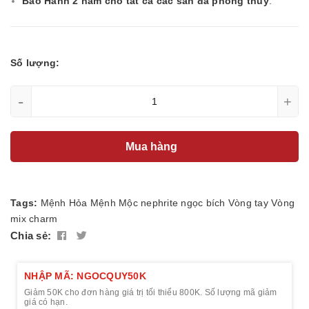
Bảo Hành 2 năm cho tất cả các sản đá phong thủy
.
Số lượng:
-
+
Mua hàng
Tags:
Mệnh Hỏa
Mệnh Mộc
nephrite
ngọc bích
Vòng tay
Vòng
mix charm
Chia sẻ:
NHẬP MÃ: NGOCQUY50K
Giảm 50K cho đơn hàng giá trị tối thiểu 800K. Số lượng mã giảm
giá có hạn.