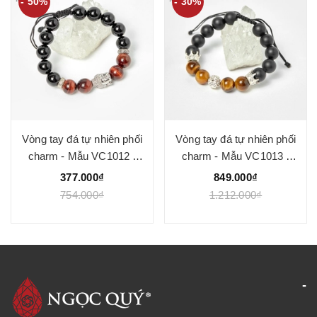
- 50%
- 30%
Vòng tay đá tự nhiên phối
Vòng tay đá tự nhiên phối
charm - Mẫu VC1012 -
charm - Mẫu VC1013 -
Ngọc Quý
Ngọc Quý
377.000₫
849.000₫
754.000₫
1.212.000₫