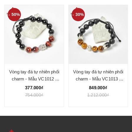
- 50%
- 30%
Vòng tay đá tự nhiên phối
Vòng tay đá tự nhiên phối
charm - Mẫu VC1012 -
charm - Mẫu VC1013 -
Ngọc Quý
Ngọc Quý
377.000₫
849.000₫
754.000₫
1.212.000₫