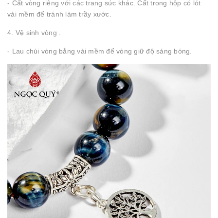
- Cất vòng riêng với các trang sức khác. Cất trong hộp có lót
vải mềm để tránh làm trầy xước.
4. Vệ sinh vòng .
- Lau chùi vòng bằng vải mềm để vòng giữ độ sáng bóng.