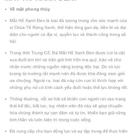
Về mặt phong thủy
Mắt Hổ Xanh Đen là loại đá tượng trưng cho sức mạnh của
vị Chúa Tể Rừng Xanh, thể hiện lòng gan dạ, bền bỉ và đại
diện cho người có địa vị, quyền lực và thành công trong xã
hội.
Trong thời Trung Cổ, Đá Mắt Hổ Xanh Đen được coi là vật
xua đuổi âm khí và trấn giữ linh hồn ma quỷ, bảo vệ chủ
nhân trước những nguồn năng lượng độc hại. Do có lực
lượng từ trường rất mạnh nên đá được khá đông nam giới
ưa chuộng. Ngoài ra, loại đá này còn cực kì thích hợp với
những phụ nữ có tính cách yếu đuối hoặc thể lực không tốt.
Thông thường, nỗi sợ hãi sẽ khiến con người rơi vào trạng
thái bế tắc, bất lực, tuy nhiên viên đá này sẽ giúp chuyển
hóa chúng thành sự can đảm và tự tin, khiến bạn giữ vững
tinh thần và luôn kiên trì trong cuộc sống.
Đá cung cấp cho bạn động lực và sự tập trung để thực hiện