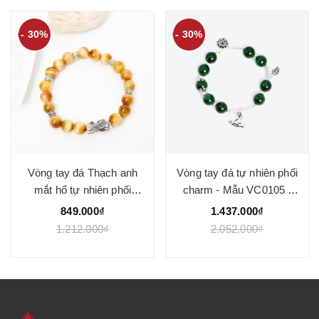
- 50%
- 30%
Vòng tay đá tự nhiên phối
Vòng tay đá tự nhiên phối
charm - Mẫu VC1122 -
charm - Mẫu VC0156 -
Ngọc Quý
Ngọc Quý
407.000₫
649.000₫
814.000₫
927.000₫