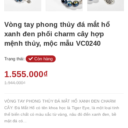
Vòng tay phong thủy đá mắt hổ
xanh đen phối charm cây hợp
mệnh thủy, mộc mẫu VC0240
Trạng thái:
Còn hàng
1.555.000₫
1.944.000₫
VÒNG TAY PHONG THỦY ĐÁ MẮT HỔ XANH ĐEN CHARM
CÂY: Đá Mắt Hổ có tên khoa học là Tiger Eye, là một loại tinh
thể biến chất có màu sắc từ vàng, nâu đỏ đến xanh đen, bề
mặt đá có...