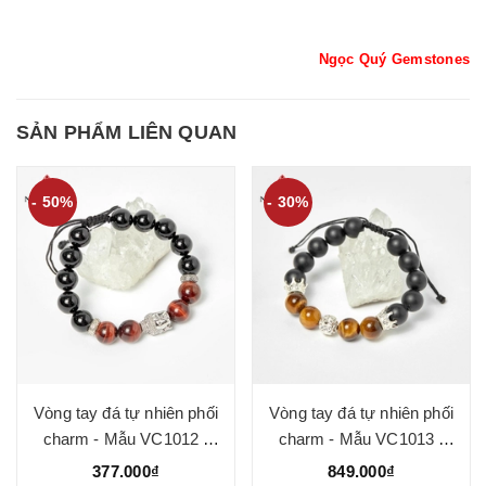
Ngọc Quý Gemstones
SẢN PHẨM LIÊN QUAN
- 50%
- 30%
Vòng tay đá tự nhiên phối
Vòng tay đá tự nhiên phối
charm - Mẫu VC1012 -
charm - Mẫu VC1013 -
Ngọc Quý
Ngọc Quý
377.000₫
849.000₫