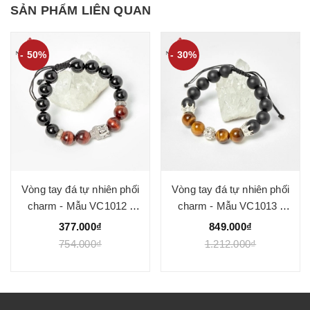
SẢN PHẨM LIÊN QUAN
- 50%
- 30%
Vòng tay đá tự nhiên phối
Vòng tay đá tự nhiên phối
charm - Mẫu VC1012 -
charm - Mẫu VC1013 -
Ngọc Quý
Ngọc Quý
377.000₫
849.000₫
754.000₫
1.212.000₫