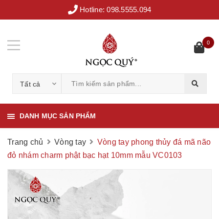
Hotline:
098.5555.094
0
Tất cả
DANH MỤC SẢN PHẨM
Trang chủ
Vòng tay
Vòng tay phong thủy đá mã não
đỏ nhám charm phật bạc hạt 10mm mẫu VC0103