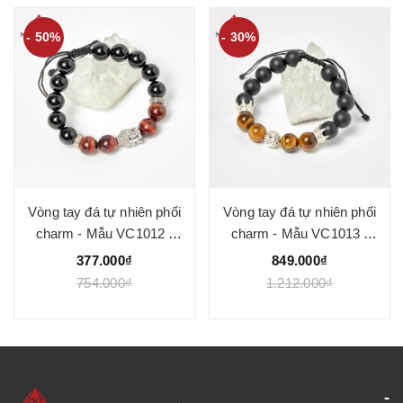
- 50%
- 30%
Vòng tay đá tự nhiên phối
Vòng tay đá tự nhiên phối
charm - Mẫu VC1012 -
charm - Mẫu VC1013 -
Ngọc Quý
Ngọc Quý
377.000₫
849.000₫
754.000₫
1.212.000₫