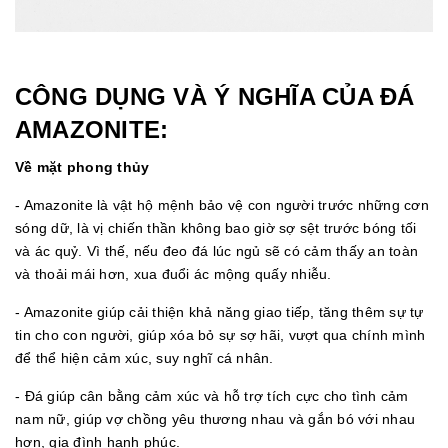
CÔNG DỤNG VÀ Ý NGHĨA CỦA ĐÁ
AMAZONITE:
Về mặt phong thủy
- Amazonite là vật hộ mệnh bảo vệ con người trước những cơn
sóng dữ, là vị chiến thần không bao giờ sợ sệt trước bóng tối
và ác quỷ. Vì thế, nếu đeo đá lúc ngủ sẽ có cảm thấy an toàn
và thoải mái hơn, xua đuổi ác mộng quấy nhiễu.
- Amazonite giúp cải thiện khả năng giao tiếp, tăng thêm sự tự
tin cho con người, giúp xóa bỏ sự sợ hãi, vượt qua chính mình
để thể hiện cảm xúc, suy nghĩ cá nhân.
- Đá giúp cân bằng cảm xúc và hỗ trợ tích cực cho tình cảm
nam nữ, giúp vợ chồng yêu thương nhau và gắn bó với nhau
hơn, gia đình hạnh phúc.