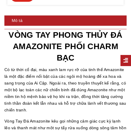
Mô tả
VÒNG TAY PHONG THỦY ĐÁ
AMAZONITE PHỐI CHARM
BẠC
Có từ thời cổ đại, màu xanh lam rực rỡ của tinh thể Amazonite
là một đặc điểm nổi bật của các ngôi mộ hoàng đế xa hoa và
sang trọng của Ai Cập. Ngoài ra, theo truyền thuyết kể rằng, có
một bộ lạc toàn các nữ chiến binh đã dùng Amazonite như một
niềm tin hộ mệnh bảo vệ họ khi ra trận, đồng thời tăng cường
tinh thần đoàn kết lẫn nhau và hỗ trợ chữa lành vết thương sau
chiến tranh.
Vòng Tay Đá Amazonite kêu gọi những cảm giác cực kỳ lạnh
lẽo và thanh mát như môt sự tẩy rửa xuống dòng sông tâm hồn