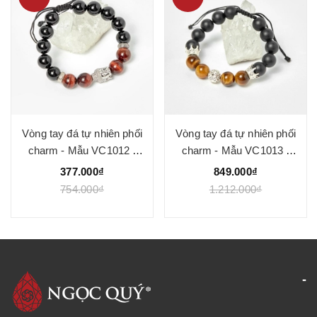
Vòng tay đá tự nhiên phối
Vòng tay đá tự nhiên phối
charm - Mẫu VC1012 -
charm - Mẫu VC1013 -
Ngọc Quý
Ngọc Quý
377.000₫
849.000₫
754.000₫
1.212.000₫