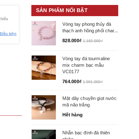
SẢN PHẨM NỔI BẬT
thiểu
Vòng tay phong thủy đá
thạch anh hồng phối char...
Điều kiện
828.000₫
1.183.000₫
Vòng tay đá tourmaline
mix charm bạc mẫu
VC0177
764.000₫
1.091.000₫
Mặt dây chuyền giọt nước
mã não trắng
Hết hàng
Nhẫn bạc đính đá thiên