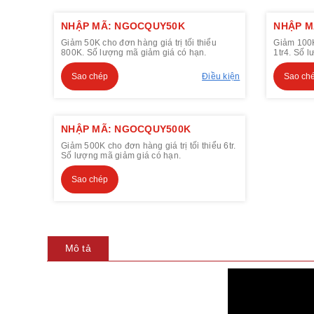
NHẬP MÃ: NGOCQUY50K
NHẬP M
Giảm 50K cho đơn hàng giá trị tối thiểu
Giảm 100K 
800K. Số lượng mã giảm giá có hạn.
1tr4. Số 
Sao chép
Điều kiện
Sao ch
NHẬP MÃ: NGOCQUY500K
Giảm 500K cho đơn hàng giá trị tối thiểu 6tr.
Số lượng mã giảm giá có hạn.
Sao chép
Mô tả