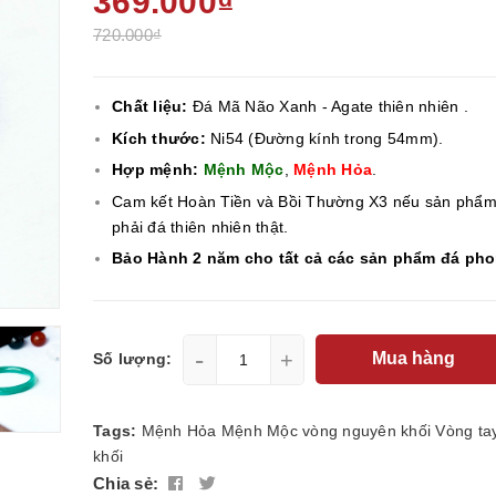
369.000₫
720.000₫
Chất liệu:
Đá Mã Não Xanh - Agate thiên nhiên .
Kích thước:
Ni54 (Đường kính trong 54mm).
Hợp mệnh:
Mệnh Mộc
,
Mệnh Hỏa
.
Cam kết Hoàn Tiền và Bồi Thường X3 nếu sản phẩ
phải đá thiên nhiên thật.
Bảo Hành 2 năm cho tất cả các sản phẩm đá ph
-
+
Mua hàng
Số lượng:
Tags:
Mệnh Hỏa
Mệnh Mộc
vòng nguyên khối
Vòng ta
khối
Chia sẻ: