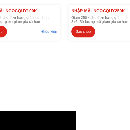
Ã: NGOCQUY100K
NHẬP MÃ: NGOCQUY250K
cho đơn hàng giá trị tối thiểu
Giảm 250K cho đơn hàng giá trị tối 
lượng mã giảm giá có hạn.
3tr6. Số lượng mã giảm giá có hạn.
ép
Điều kiện
Sao chép