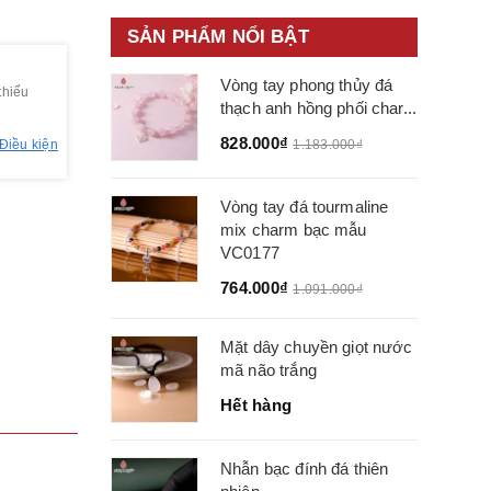
SẢN PHẨM NỔI BẬT
Vòng tay phong thủy đá
thiểu
thạch anh hồng phối char...
828.000₫
Điều kiện
1.183.000₫
Vòng tay đá tourmaline
mix charm bạc mẫu
VC0177
764.000₫
1.091.000₫
Mặt dây chuyền giọt nước
mã não trắng
Hết hàng
Nhẫn bạc đính đá thiên