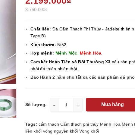
2.199.000₫
3.750.000₫
Chất liệu:
Đá Cẩm Thạch Phỉ Thúy - Jadeite
thiên n
Type B)
Kích thước:
Ni52.
Hợp mệnh:
Mệnh Mộc,
Mệnh Hỏa
.
Cam kết Hoàn Tiền và Bồi Thường X3
nếu sản ph
phải đá thiên nhiên thật.
Bảo Hành 2 năm cho tất cả các sản phẩm đá ph
-
+
Mua hàng
Số lượng:
Tags:
cẩm thạch
Cẩm thạch phỉ thúy
Mệnh Hỏa
Mệnh 
liền khối
vòng nguyên khối
Vòng khối