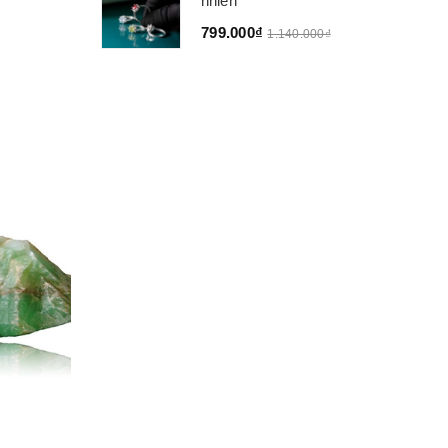
nhiên
799.000₫
1.140.000₫