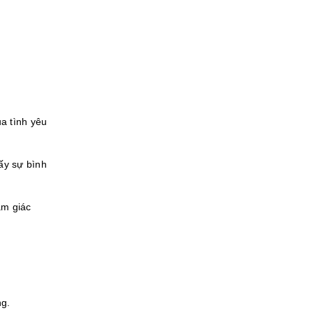
a tình yêu
ấy sự bình
ảm giác
ng.