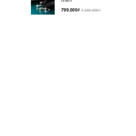
nhiên
799.000₫
1.140.000₫