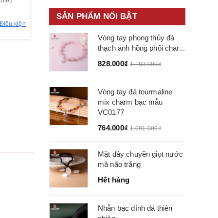
thiểu
SẢN PHẨM NỔI BẬT
Điều kiện
Vòng tay phong thủy đá
thạch anh hồng phối char...
828.000₫
1.183.000₫
Vòng tay đá tourmaline
mix charm bạc mẫu
VC0177
764.000₫
1.091.000₫
Mặt dây chuyền giọt nước
mã não trắng
Hết hàng
Nhẫn bạc đính đá thiên