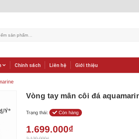
m
Chính sách
Liên hệ
Giới thiệu
marine
Vòng tay mân côi đá aquamari
Trạng thái:
Còn hàng
1.699.000₫
2.120.000₫