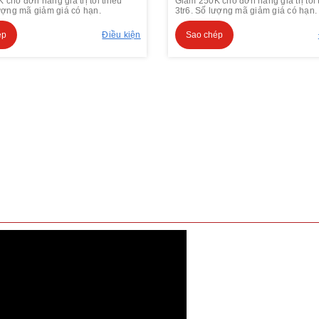
cho đơn hàng giá trị tối thiểu
Giảm 250K cho đơn hàng giá trị tối 
lượng mã giảm giá có hạn.
3tr6. Số lượng mã giảm giá có hạn.
ép
Điều kiện
Sao chép