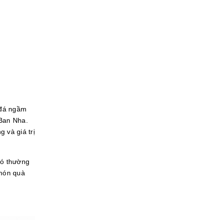
 đá ngầm
 Ban Nha.
 và giá trị
Nó thường
 món quà