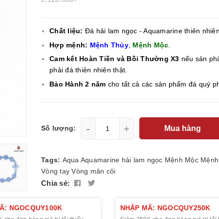
Chất liệu:
Đá hải lam ngọc - Aquamarine thiên nhiên
Hợp mệnh:
Mệnh Thủy
,
Mệnh Mộc
.
Cam kết Hoàn Tiền và Bồi Thường X3
nếu sản ph
phải đá thiên nhiên thật.
Bảo Hành 2 năm
cho tất cả các sản phẩm đá quý p
-
+
Mua hàng
Số lượng:
Tags:
Aqua
Aquamarine
hải lam ngọc
Mệnh Mộc
Mệnh
Vòng tay
Vòng mân côi
Chia sẻ:
Ã: NGOCQUY100K
NHẬP MÃ: NGOCQUY250K