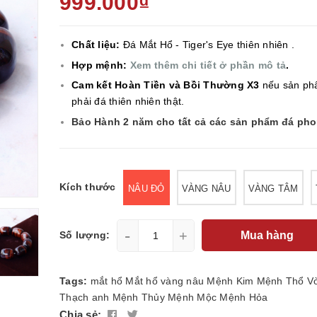
999.000₫
Chất liệu:
Đá Mắt Hổ - Tiger's Eye
thiên nhiên .
Hợp mệnh:
Xem thêm chi tiết ở phần mô tả
.
Cam kết Hoàn Tiền và Bồi Thường X3
nếu sản ph
phải đá thiên nhiên thật.
Bảo Hành 2 năm cho tất cả các sản phẩm đá ph
Kích thước
NÂU ĐỎ
VÀNG NÂU
VÀNG TÂM
-
+
Mua hàng
Số lượng:
Tags:
mắt hổ
Mắt hổ vàng nâu
Mệnh Kim
Mệnh Thổ
V
Thạch anh
Mệnh Thủy
Mệnh Mộc
Mệnh Hỏa
Chia sẻ: