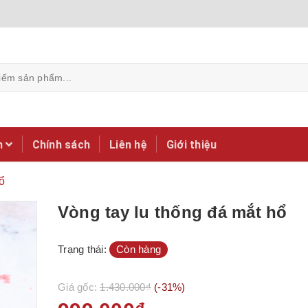
m
Chính sách
Liên hệ
Giới thiệu
ổ
Vòng tay lu thống đá mắt hổ
Trạng thái:
Còn hàng
Giá gốc:
1.430.000₫
(-31%)