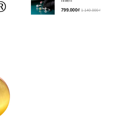
nhiên
799.000₫
1.140.000₫