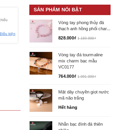
SẢN PHẨM NỔI BẬT
thiểu
Vòng tay phong thủy đá
thạch anh hồng phối char...
Điều kiện
828.000₫
1.183.000₫
Vòng tay đá tourmaline
mix charm bạc mẫu
VC0177
764.000₫
1.091.000₫
Mặt dây chuyền giọt nước
mã não trắng
Hết hàng
Nhẫn bạc đính đá thiên