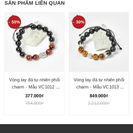
SẢN PHẨM LIÊN QUAN
- 50%
- 30%
Vòng tay đá tự nhiên phối
Vòng tay đá tự nhiên phối
charm - Mẫu VC1012 -
charm - Mẫu VC1013 -
Ngọc Quý
Ngọc Quý
377.000₫
849.000₫
754.000₫
1.212.000₫