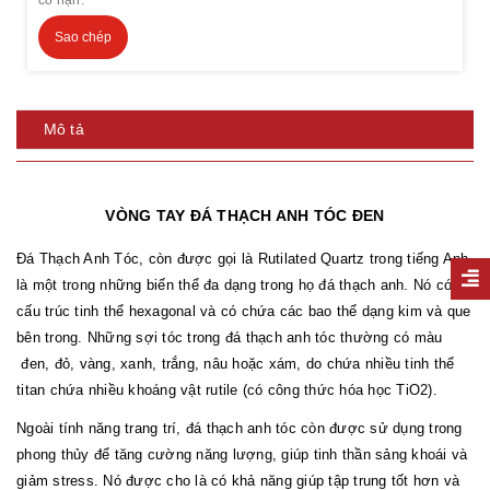
Sao chép
Mô tả
VÒNG TAY ĐÁ THẠCH ANH TÓC ĐEN
Đá Thạch Anh Tóc, còn được gọi là Rutilated Quartz trong tiếng Anh,
là một trong những biến thể đa dạng trong họ đá thạch anh. Nó có
cấu trúc tinh thể hexagonal và có chứa các bao thể dạng kim và que
bên trong. Những sợi tóc trong đá thạch anh tóc thường có màu
đen, đỏ, vàng, xanh, trắng, nâu hoặc xám, do chứa nhiều tinh thể
titan chứa nhiều khoáng vật rutile (có công thức hóa học TiO2).
Ngoài tính năng trang trí, đá thạch anh tóc còn được sử dụng trong
phong thủy để tăng cường năng lượng, giúp tinh thần sảng khoái và
giảm stress. Nó được cho là có khả năng giúp tập trung tốt hơn và