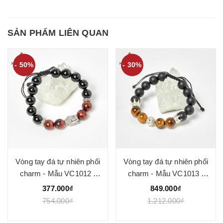
SẢN PHẨM LIÊN QUAN
- 50%
- 30%
Vòng tay đá tự nhiên phối
Vòng tay đá tự nhiên phối
charm - Mẫu VC1012 -
charm - Mẫu VC1013 -
Ngọc Quý
Ngọc Quý
377.000₫
849.000₫
754.000₫
1.212.000₫