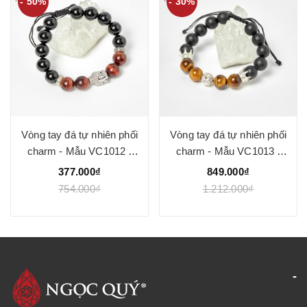
- 50%
- 30%
Vòng tay đá tự nhiên phối
Vòng tay đá tự nhiên phối
charm - Mẫu VC1012 -
charm - Mẫu VC1013 -
Ngọc Quý
Ngọc Quý
377.000₫
849.000₫
754.000₫
1.212.000₫