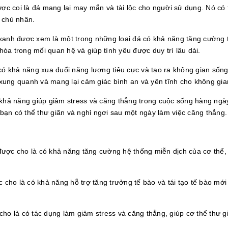
ợc coi là đá mang lại may mắn và tài lộc cho người sử dụng. Nó có 
o chủ nhân.
xanh được xem là một trong những loại đá có khả năng tăng cường 
hòa trong mối quan hệ và giúp tình yêu được duy trì lâu dài.
ó khả năng xua đuổi năng lượng tiêu cực và tạo ra không gian sống 
 xung quanh và mang lại cảm giác bình an và yên tĩnh cho không gia
khả năng giúp giảm stress và căng thẳng trong cuộc sống hàng ngà
 bạn có thể thư giãn và nghỉ ngơi sau một ngày làm việc căng thẳng.
ược cho là có khả năng tăng cường hệ thống miễn dịch của cơ thể,
 cho là có khả năng hỗ trợ tăng trưởng tế bào và tái tạo tế bào mới
o là có tác dụng làm giảm stress và căng thẳng, giúp cơ thể thư g