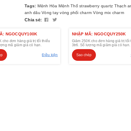
Tags:
Mệnh Hỏa
Mệnh Thổ
strawberry quartz
Thạch a
anh dâu
Vòng tay
vòng phối charm
Vòng mix charm
Chia sẻ:
Ã: NGOCQUY100K
NHẬP MÃ: NGOCQUY250K
cho đơn hàng giá trị tối thiểu
Giảm 250K cho đơn hàng giá trị tối 
lượng mã giảm giá có hạn.
3tr6. Số lượng mã giảm giá có hạn.
ép
Điều kiện
Sao chép