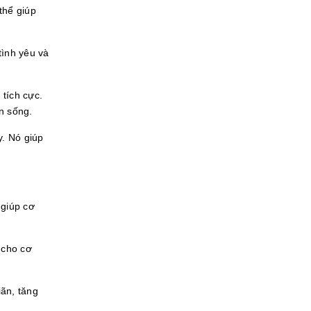
thể giúp
tình yêu và
tích cực.
n sống.
y. Nó giúp
 giúp cơ
 cho cơ
iãn, tăng