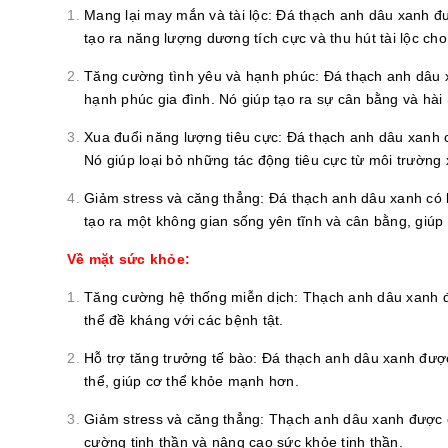
Mang lại may mắn và tài lộc: Đá thạch anh dâu xanh đư
tạo ra năng lượng dương tích cực và thu hút tài lộc ch
Tăng cường tình yêu và hạnh phúc: Đá thạch anh dâu 
hạnh phúc gia đình. Nó giúp tạo ra sự cân bằng và hài 
Xua đuổi năng lượng tiêu cực: Đá thạch anh dâu xanh c
Nó giúp loại bỏ những tác động tiêu cực từ môi trường
Giảm stress và căng thẳng: Đá thạch anh dâu xanh có 
tạo ra một không gian sống yên tĩnh và cân bằng, giúp
Về mặt sức khỏe:
Tăng cường hệ thống miễn dịch: Thạch anh dâu xanh đ
thể đề kháng với các bệnh tật.
Hỗ trợ tăng trưởng tế bào: Đá thạch anh dâu xanh được
thể, giúp cơ thể khỏe mạnh hơn.
Giảm stress và căng thẳng: Thạch anh dâu xanh được ch
cường tinh thần và nâng cao sức khỏe tinh thần.