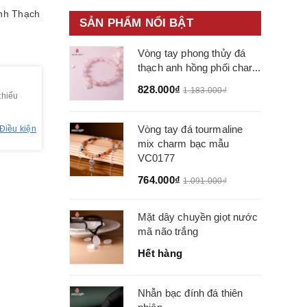
nh
Thạch
SẢN PHẨM NỔI BẬT
Vòng tay phong thủy đá
thạch anh hồng phối char...
828.000₫
1.183.000₫
thiểu
Vòng tay đá tourmaline
Điều kiện
mix charm bạc mẫu
VC0177
764.000₫
1.091.000₫
Mặt dây chuyền giọt nước
mã não trắng
Hết hàng
Nhẫn bạc đính đá thiên