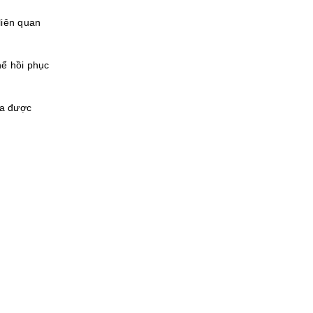
liên quan
hể hồi phục
ưa được