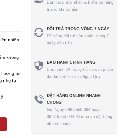
Bạn thoải mái nhận & kiểm tra hàng
trước khi trả tiền.
ĐỔI TRẢ TRONG VÒNG 7 NGÀY
Dễ dàng đổi trả sản phẩm trong 7
iên nhiên .
ngày đầu tiên
ẩm không
BẢO HÀNH CHÍNH HÃNG
Bảo hành 24 tháng tất cả sản phẩm
(Tương tự
đá thiên nhiên của Ngọc Quý
g nhẹ tự
ĐẶT HÀNG ONLINE NHANH
ủy
.
CHÓNG
Gọi Ngay 098.5555.094 hoặc
0987.5555.094 để mua và đặt hàng
nhanh chóng