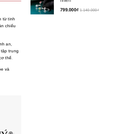
nhiên
799.000₫
1.140.000₫
 từ tinh
ản chiếu
nh an,
tập trung
cơ thể.
ỏe và