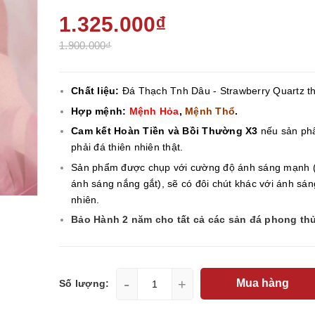
1.325.000₫
1.900.000₫
Chất liệu:
Đá Thạch Tnh Dâu - Strawberry Quartz th
Hợp mệnh:
Mệnh Hỏa
,
Mệnh Thổ
.
Cam kết Hoàn Tiền và Bồi Thường X3
nếu sản ph
phải đá thiên nhiên thật.
Sản phẩm được chụp với cường độ ánh sáng mạnh 
ánh sáng nắng gắt), sẽ có đôi chút khác với ánh sán
nhiên.
Bảo Hành 2 năm cho tất cả các sản đá phong th
-
+
Mua hàng
Số lượng: